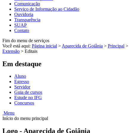
Comunicação
Serviço de Informação ao Cidadão
Ouvidoria
Transparência
SUAP
Contato
Fim do menu de serviços
Você está aqui:
Página inicial
>
Aparecida de Goiânia
>
Principal
>
Extensão
>
Editais
Em destaque
Aluno
Egresso
Servidor
Guia de cursos
Estude no IFG
Concursos
Menu
Início do menu principal
Logo - Aparecida de Goiânia