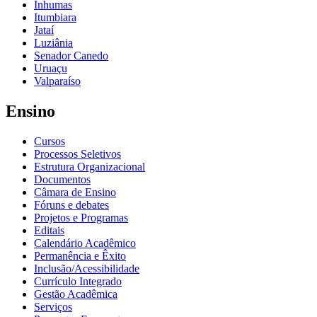
Inhumas
Itumbiara
Jataí
Luziânia
Senador Canedo
Uruaçu
Valparaíso
Ensino
Cursos
Processos Seletivos
Estrutura Organizacional
Documentos
Câmara de Ensino
Fóruns e debates
Projetos e Programas
Editais
Calendário Acadêmico
Permanência e Êxito
Inclusão/Acessibilidade
Currículo Integrado
Gestão Acadêmica
Serviços