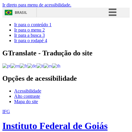
Ir direto para menu de acessibilidade.
BRASIL
Simplifique!
Ir para o conteúdo
1
Ir para o menu
2
Comunica BR
Ir para a busca
3
Ir para o rodapé
4
Participe
Acesso à informação
GTranslate - Tradução do site
Legislação
Canais
Opções de acessibilidade
Acessibilidade
Alto contraste
Mapa do site
IFG
Instituto Federal de Goiás