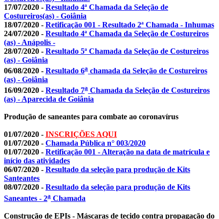
17/07/2020 -
Resultado 4ª Chamada da Seleção de
Costureiros(as) - Goiânia
18/07/2020 -
Retificação 001 - Resultado 2ª Chamada - Inhumas
24/07/2020 -
Resultado 4ª Chamada da Seleção de Costureiros
(as) - Anápolis -
28/07/2020 -
Resultado 5ª Chamada da Seleção de Costureiros
(as) - Goiânia
a
06/08/2020 -
Resultado 6
chamada da Seleção de Costureiros
(as) - Goiânia
a
16/09/2020 -
Resultado 7
Chamada da Seleção de Costureiros
(as) - Aparecida de Goiânia
Produção de saneantes para combate ao coronavírus
01/07/2020 -
INSCRIÇÕES AQUI
01/07/2020 -
Chamada Pública n° 003/2020
01/07/2020 -
Retificação 001 - Alteração na data de matrícula e
início das atividades
06/07/2020 -
Resultado da seleção para produção de Kits
Santeantes
08/07/2020 -
Resultado da seleção para produção de Kits
a
Saneantes - 2
Chamada
Construção de EPIs - Máscaras de tecido contra propagação do