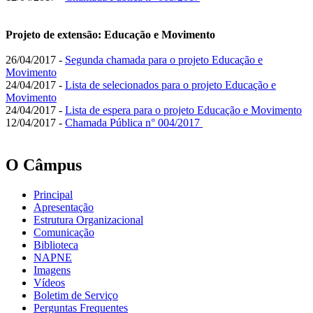
Projeto de extensão: Educação e Movimento
26/04/2017 -
Segunda chamada para o projeto Educação e
Movimento
24/04/2017 -
Lista de selecionados para o projeto Educação e
Movimento
24/04/2017 -
Lista de espera para o projeto Educação e Movimento
12/04/2017 -
Chamada Pública n° 004/2017
O Câmpus
Principal
Apresentação
Estrutura Organizacional
Comunicação
Biblioteca
NAPNE
Imagens
Vídeos
Boletim de Serviço
Perguntas Frequentes