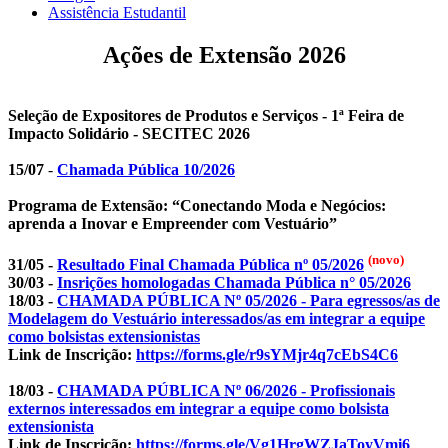
Assistência Estudantil
Ações de Extensão 2026
Seleção de Expositores de Produtos e Serviços - 1ª Feira de
Impacto Solidário - SECITEC 2026
15/07
-
Chamada Pública 10/2026
Programa de Extensão: “Conectando Moda e Negócios:
aprenda a Inovar e Empreender com Vestuário”
(novo)
31/05 -
Resultado Final Chamada Pública nº 05/2026
30/03 -
Insrições homologadas Chamada Pública n° 05/2026
18/03 -
CHAMADA PÚBLICA Nº 05/2026 - Para egressos
/
as de
Modelagem do Vestuário interessados
/as
em integrar a equipe
como bolsistas extensionistas
Link de Inscrição:
https://forms.gle/
r9sYMjr4q7cEbS4C6
18/03 -
CHAMADA PÚBLICA Nº 06/2026 - Profissionais
externos interessados em integrar a equipe como bolsista
extensionista
Link de Inscrição:
https://forms.gle/
Vg1HrgWZJaToyVmi6