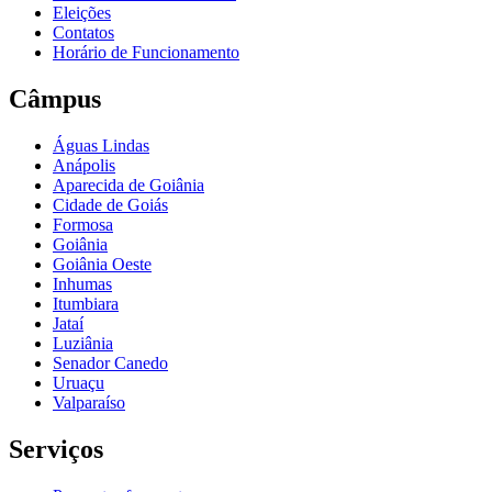
Eleições
Contatos
Horário de Funcionamento
Câmpus
Águas Lindas
Anápolis
Aparecida de Goiânia
Cidade de Goiás
Formosa
Goiânia
Goiânia Oeste
Inhumas
Itumbiara
Jataí
Luziânia
Senador Canedo
Uruaçu
Valparaíso
Serviços