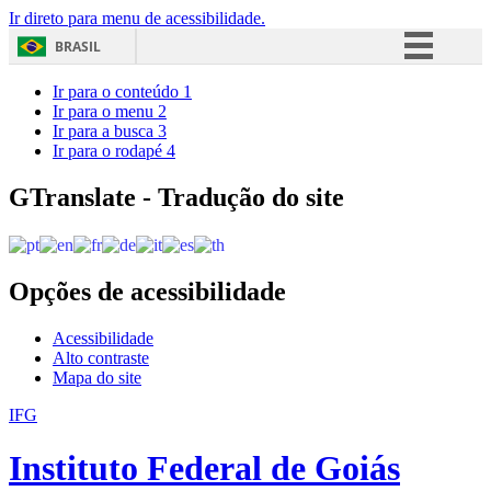
Ir direto para menu de acessibilidade.
BRASIL
Simplifique!
Ir para o conteúdo
1
Ir para o menu
2
Comunica BR
Ir para a busca
3
Ir para o rodapé
4
Participe
Acesso à informação
GTranslate - Tradução do site
Legislação
Canais
Opções de acessibilidade
Acessibilidade
Alto contraste
Mapa do site
IFG
Instituto Federal de Goiás