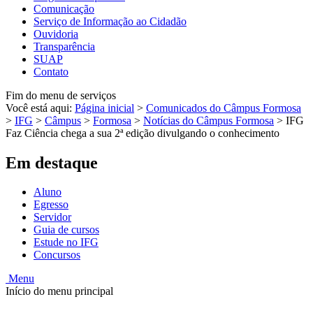
Comunicação
Serviço de Informação ao Cidadão
Ouvidoria
Transparência
SUAP
Contato
Fim do menu de serviços
Você está aqui:
Página inicial
>
Comunicados do Câmpus Formosa
>
IFG
>
Câmpus
>
Formosa
>
Notícias do Câmpus Formosa
>
IFG
Faz Ciência chega a sua 2ª edição divulgando o conhecimento
Em destaque
Aluno
Egresso
Servidor
Guia de cursos
Estude no IFG
Concursos
Menu
Início do menu principal