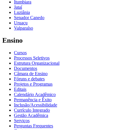
Itumbiara
Jataí
Luziânia
Senador Canedo
Uruaçu
Valparaíso
Ensino
Cursos
Processos Seletivos
Estrutura Organizacional
Documentos
Câmara de Ensino
Fóruns e debates
Projetos e Programas
Editais
Calendário Acadêmico
Permanência e Êxito
Inclusão/Acessibilidade
Currículo Integrado
Gestão Acadêmica
Serviços
Perguntas Frequentes