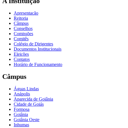
A Instituição
Apresentação
Reitoria
Câmpus
Conselhos
Comissões
Comitês
Colégio de Dirigentes
Documentos Institucionais
Eleições
Contatos
Horário de Funcionamento
Câmpus
Águas Lindas
Anápolis
Aparecida de Goiânia
Cidade de Goiás
Formosa
Goiânia
Goiânia Oeste
Inhumas