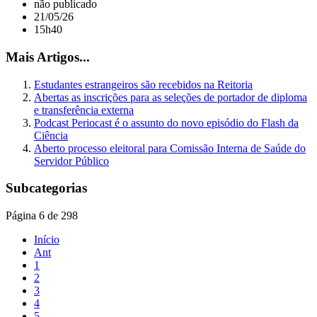
não publicado
21/05/26
15h40
Mais Artigos...
Estudantes estrangeiros são recebidos na Reitoria
Abertas as inscrições para as seleções de portador de diploma
e transferência externa
Podcast Periocast é o assunto do novo episódio do Flash da
Ciência
Aberto processo eleitoral para Comissão Interna de Saúde do
Servidor Público
Subcategorias
Página 6 de 298
Início
Ant
1
2
3
4
5