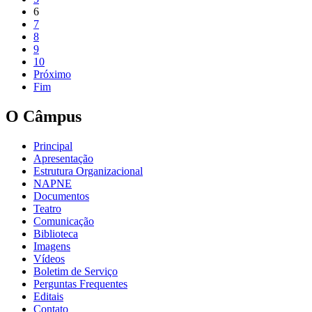
6
7
8
9
10
Próximo
Fim
O Câmpus
Principal
Apresentação
Estrutura Organizacional
NAPNE
Documentos
Teatro
Comunicação
Biblioteca
Imagens
Vídeos
Boletim de Serviço
Perguntas Frequentes
Editais
Contato