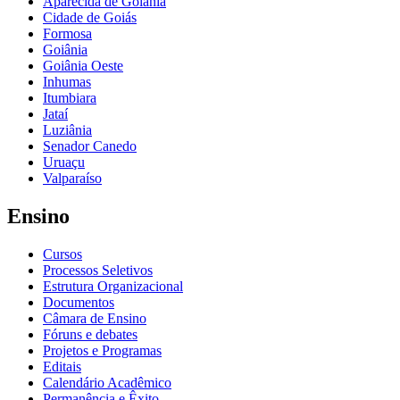
Aparecida de Goiânia
Cidade de Goiás
Formosa
Goiânia
Goiânia Oeste
Inhumas
Itumbiara
Jataí
Luziânia
Senador Canedo
Uruaçu
Valparaíso
Ensino
Cursos
Processos Seletivos
Estrutura Organizacional
Documentos
Câmara de Ensino
Fóruns e debates
Projetos e Programas
Editais
Calendário Acadêmico
Permanência e Êxito