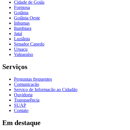
Cidade de Goiás
Formosa
Goiânia
Goiânia Oeste
Inhumas
Itumbiara
Jataí
Luziânia
Senador Canedo
Uruaçu
Valparaíso
Serviços
Perguntas frequentes
Comunicação
Serviço de Informação ao Cidadão
Ouvidoria
Transparência
SUAP
Contato
Em destaque