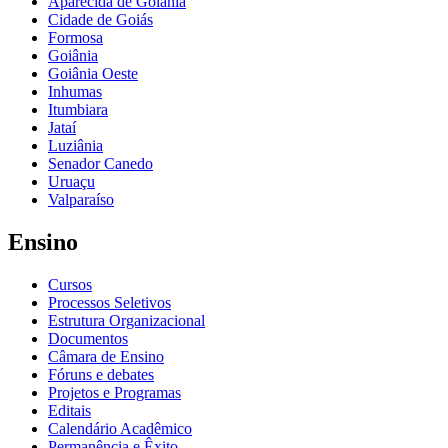
Aparecida de Goiânia
Cidade de Goiás
Formosa
Goiânia
Goiânia Oeste
Inhumas
Itumbiara
Jataí
Luziânia
Senador Canedo
Uruaçu
Valparaíso
Ensino
Cursos
Processos Seletivos
Estrutura Organizacional
Documentos
Câmara de Ensino
Fóruns e debates
Projetos e Programas
Editais
Calendário Acadêmico
Permanência e Êxito