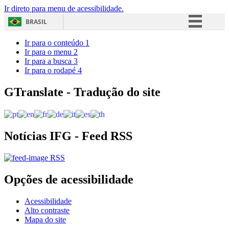
Ir direto para menu de acessibilidade.
BRASIL
Simplifique!
Ir para o conteúdo
1
Ir para o menu
2
Comunica BR
Ir para a busca
3
Ir para o rodapé
4
Participe
Acesso à informação
GTranslate - Tradução do site
Legislação
Canais
Notícias IFG - Feed RSS
RSS
Opções de acessibilidade
Acessibilidade
Alto contraste
Mapa do site