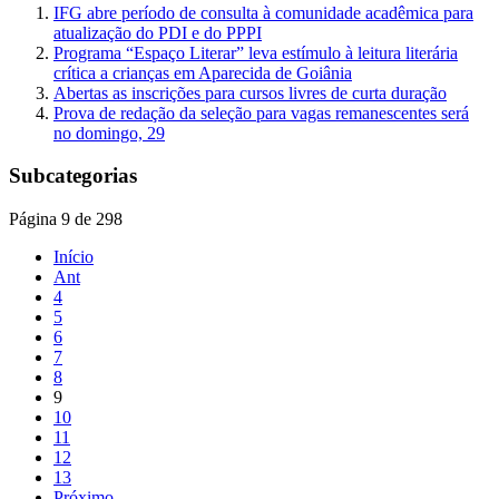
IFG abre período de consulta à comunidade acadêmica para
atualização do PDI e do PPPI
Programa “Espaço Literar” leva estímulo à leitura literária
crítica a crianças em Aparecida de Goiânia
Abertas as inscrições para cursos livres de curta duração
Prova de redação da seleção para vagas remanescentes será
no domingo, 29
Subcategorias
Página 9 de 298
Início
Ant
4
5
6
7
8
9
10
11
12
13
Próximo