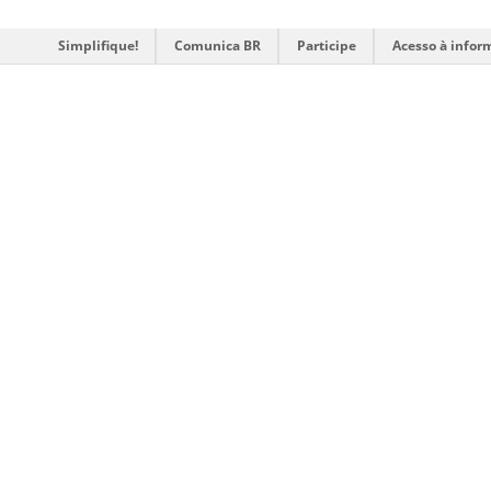
Simplifique!
Comunica BR
Participe
Acesso à infor