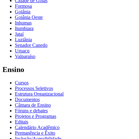
Cidade de Goiás
Formosa
Goiânia
Goiânia Oeste
Inhumas
Itumbiara
Jataí
Luziânia
Senador Canedo
Uruaçu
Valparaíso
Ensino
Cursos
Processos Seletivos
Estrutura Organizacional
Documentos
Câmara de Ensino
Fóruns e debates
Projetos e Programas
Editais
Calendário Acadêmico
Permanência e Êxito
Inclusão/Acessibilidade