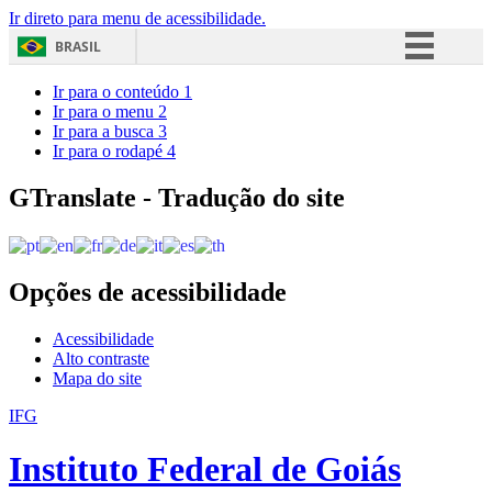
Ir direto para menu de acessibilidade.
BRASIL
Simplifique!
Ir para o conteúdo
1
Ir para o menu
2
Comunica BR
Ir para a busca
3
Ir para o rodapé
4
Participe
Acesso à informação
GTranslate - Tradução do site
Legislação
Canais
Opções de acessibilidade
Acessibilidade
Alto contraste
Mapa do site
IFG
Instituto Federal de Goiás