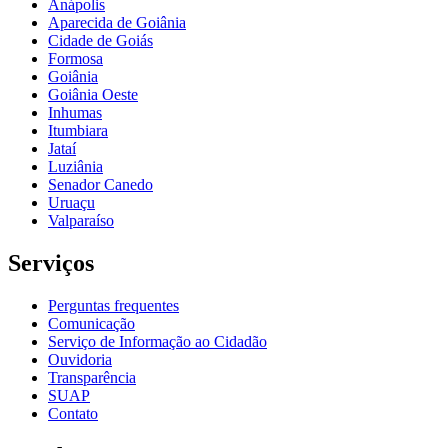
Anápolis
Aparecida de Goiânia
Cidade de Goiás
Formosa
Goiânia
Goiânia Oeste
Inhumas
Itumbiara
Jataí
Luziânia
Senador Canedo
Uruaçu
Valparaíso
Serviços
Perguntas frequentes
Comunicação
Serviço de Informação ao Cidadão
Ouvidoria
Transparência
SUAP
Contato