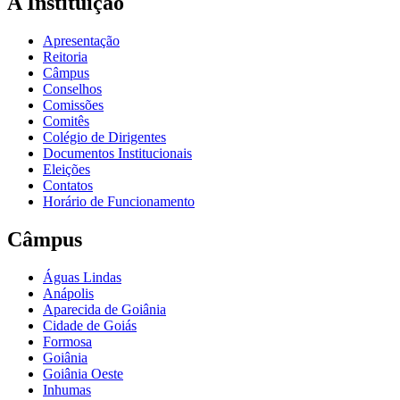
A Instituição
Apresentação
Reitoria
Câmpus
Conselhos
Comissões
Comitês
Colégio de Dirigentes
Documentos Institucionais
Eleições
Contatos
Horário de Funcionamento
Câmpus
Águas Lindas
Anápolis
Aparecida de Goiânia
Cidade de Goiás
Formosa
Goiânia
Goiânia Oeste
Inhumas