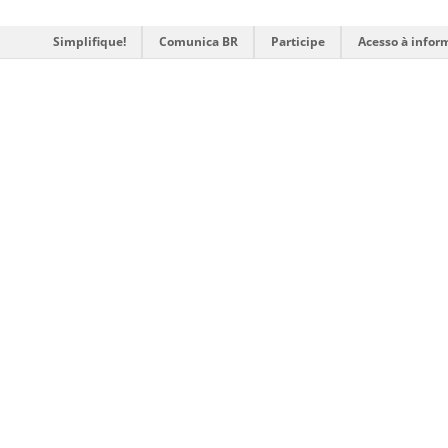
Simplifique!
Comunica BR
Participe
Acesso à infor