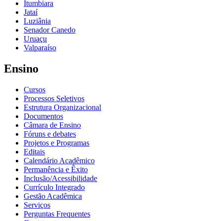
Itumbiara
Jataí
Luziânia
Senador Canedo
Uruaçu
Valparaíso
Ensino
Cursos
Processos Seletivos
Estrutura Organizacional
Documentos
Câmara de Ensino
Fóruns e debates
Projetos e Programas
Editais
Calendário Acadêmico
Permanência e Êxito
Inclusão/Acessibilidade
Currículo Integrado
Gestão Acadêmica
Serviços
Perguntas Frequentes