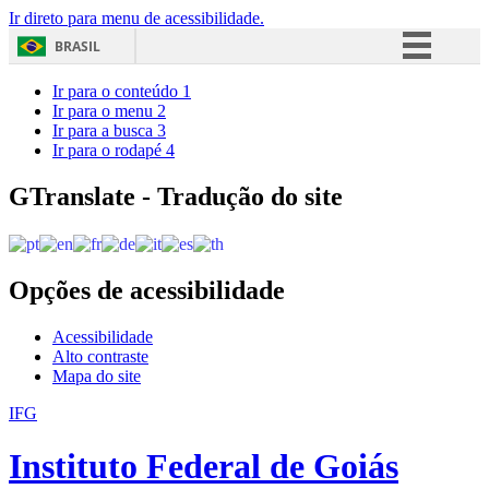
Ir direto para menu de acessibilidade.
BRASIL
Simplifique!
Ir para o conteúdo
1
Ir para o menu
2
Comunica BR
Ir para a busca
3
Ir para o rodapé
4
Participe
Acesso à informação
GTranslate - Tradução do site
Legislação
Canais
Opções de acessibilidade
Acessibilidade
Alto contraste
Mapa do site
IFG
Instituto Federal de Goiás