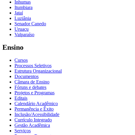
Inhumas
Itumbiara
Jataí
Luziânia
Senador Canedo
Uruaçu
Valparaíso
Ensino
Cursos
Processos Seletivos
Estrutura Organizacional
Documentos
Câmara de Ensino
Fóruns e debates
Projetos e Programas
Editais
Calendário Acadêmico
Permanência e Êxito
Inclusão/Acessibilidade
Currículo Integrado
Gestão Acadêmica
Serviços