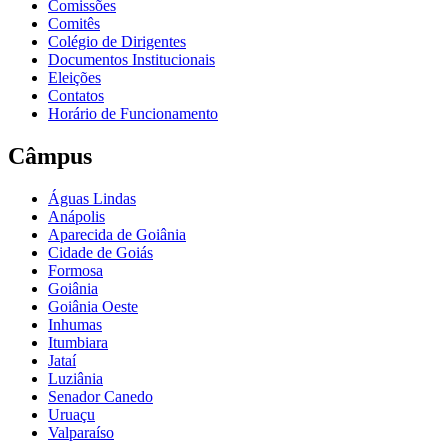
Comissões
Comitês
Colégio de Dirigentes
Documentos Institucionais
Eleições
Contatos
Horário de Funcionamento
Câmpus
Águas Lindas
Anápolis
Aparecida de Goiânia
Cidade de Goiás
Formosa
Goiânia
Goiânia Oeste
Inhumas
Itumbiara
Jataí
Luziânia
Senador Canedo
Uruaçu
Valparaíso