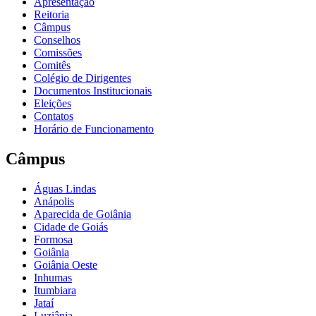
Apresentação
Reitoria
Câmpus
Conselhos
Comissões
Comitês
Colégio de Dirigentes
Documentos Institucionais
Eleições
Contatos
Horário de Funcionamento
Câmpus
Águas Lindas
Anápolis
Aparecida de Goiânia
Cidade de Goiás
Formosa
Goiânia
Goiânia Oeste
Inhumas
Itumbiara
Jataí
Luziânia