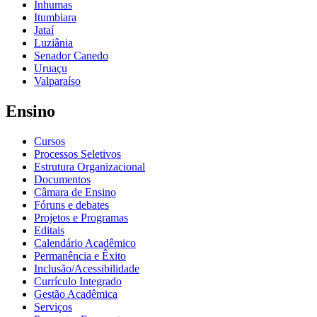
Inhumas
Itumbiara
Jataí
Luziânia
Senador Canedo
Uruaçu
Valparaíso
Ensino
Cursos
Processos Seletivos
Estrutura Organizacional
Documentos
Câmara de Ensino
Fóruns e debates
Projetos e Programas
Editais
Calendário Acadêmico
Permanência e Êxito
Inclusão/Acessibilidade
Currículo Integrado
Gestão Acadêmica
Serviços