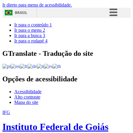
Ir direto para menu de acessibilidade.
BRASIL
Simplifique!
Ir para o conteúdo
1
Ir para o menu
2
Comunica BR
Ir para a busca
3
Ir para o rodapé
4
Participe
Acesso à informação
GTranslate - Tradução do site
Legislação
Canais
Opções de acessibilidade
Acessibilidade
Alto contraste
Mapa do site
IFG
Instituto Federal de Goiás