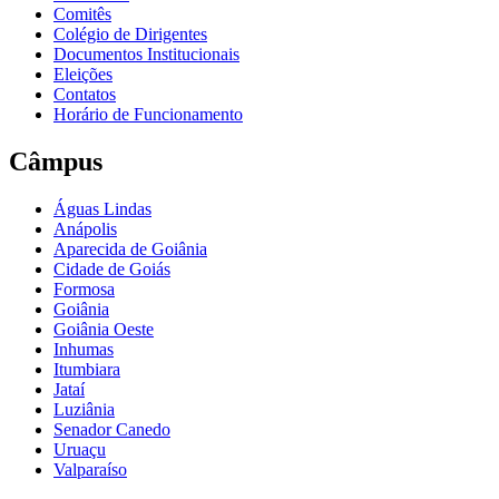
Comitês
Colégio de Dirigentes
Documentos Institucionais
Eleições
Contatos
Horário de Funcionamento
Câmpus
Águas Lindas
Anápolis
Aparecida de Goiânia
Cidade de Goiás
Formosa
Goiânia
Goiânia Oeste
Inhumas
Itumbiara
Jataí
Luziânia
Senador Canedo
Uruaçu
Valparaíso