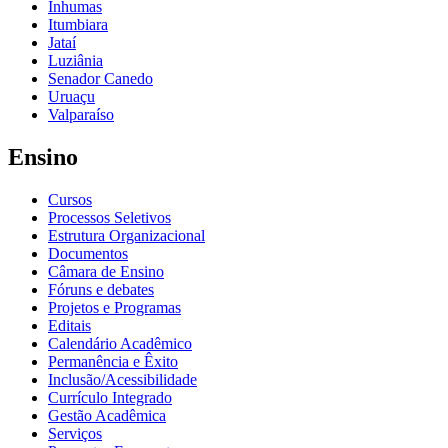
Inhumas
Itumbiara
Jataí
Luziânia
Senador Canedo
Uruaçu
Valparaíso
Ensino
Cursos
Processos Seletivos
Estrutura Organizacional
Documentos
Câmara de Ensino
Fóruns e debates
Projetos e Programas
Editais
Calendário Acadêmico
Permanência e Êxito
Inclusão/Acessibilidade
Currículo Integrado
Gestão Acadêmica
Serviços