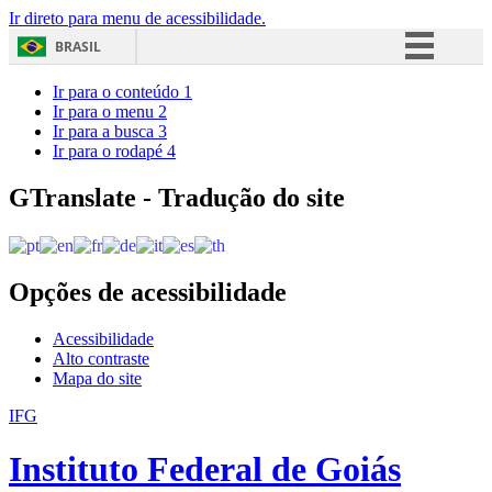
Ir direto para menu de acessibilidade.
BRASIL
Simplifique!
Ir para o conteúdo
1
Ir para o menu
2
Comunica BR
Ir para a busca
3
Ir para o rodapé
4
Participe
Acesso à informação
GTranslate - Tradução do site
Legislação
Canais
Opções de acessibilidade
Acessibilidade
Alto contraste
Mapa do site
IFG
Instituto Federal de Goiás