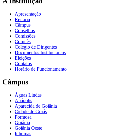
A Instituição
Apresentação
Reitoria
Câmpus
Conselhos
Comissões
Comitês
Colégio de Dirigentes
Documentos Institucionais
Eleições
Contatos
Horário de Funcionamento
Câmpus
Águas Lindas
Anápolis
Aparecida de Goiânia
Cidade de Goiás
Formosa
Goiânia
Goiânia Oeste
Inhumas