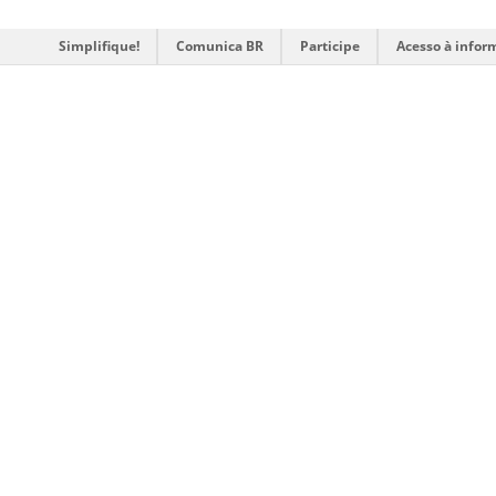
Simplifique!
Comunica BR
Participe
Acesso à infor