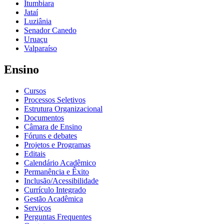
Itumbiara
Jataí
Luziânia
Senador Canedo
Uruaçu
Valparaíso
Ensino
Cursos
Processos Seletivos
Estrutura Organizacional
Documentos
Câmara de Ensino
Fóruns e debates
Projetos e Programas
Editais
Calendário Acadêmico
Permanência e Êxito
Inclusão/Acessibilidade
Currículo Integrado
Gestão Acadêmica
Serviços
Perguntas Frequentes