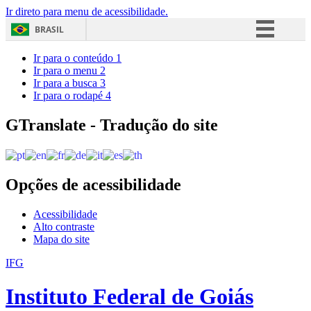
Ir direto para menu de acessibilidade.
BRASIL
Simplifique!
Ir para o conteúdo
1
Ir para o menu
2
Comunica BR
Ir para a busca
3
Ir para o rodapé
4
Participe
Acesso à informação
GTranslate - Tradução do site
Legislação
Canais
Opções de acessibilidade
Acessibilidade
Alto contraste
Mapa do site
IFG
Instituto Federal de Goiás