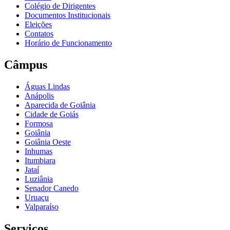
Colégio de Dirigentes
Documentos Institucionais
Eleições
Contatos
Horário de Funcionamento
Câmpus
Águas Lindas
Anápolis
Aparecida de Goiânia
Cidade de Goiás
Formosa
Goiânia
Goiânia Oeste
Inhumas
Itumbiara
Jataí
Luziânia
Senador Canedo
Uruaçu
Valparaíso
Serviços