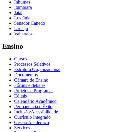
Inhumas
Itumbiara
Jataí
Luziânia
Senador Canedo
Uruaçu
Valparaíso
Ensino
Cursos
Processos Seletivos
Estrutura Organizacional
Documentos
Câmara de Ensino
Fóruns e debates
Projetos e Programas
Editais
Calendário Acadêmico
Permanência e Êxito
Inclusão/Acessibilidade
Currículo Integrado
Gestão Acadêmica
Serviços