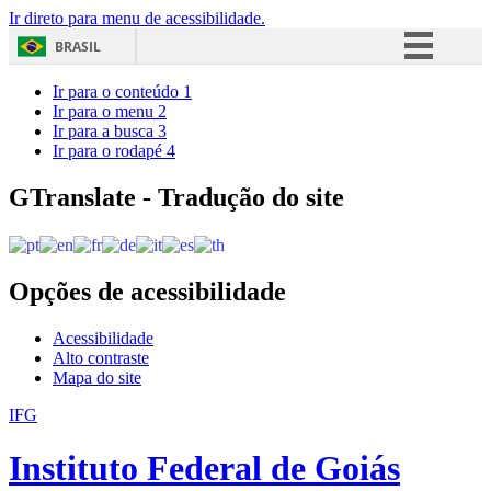
Ir direto para menu de acessibilidade.
BRASIL
Simplifique!
Ir para o conteúdo
1
Ir para o menu
2
Comunica BR
Ir para a busca
3
Ir para o rodapé
4
Participe
Acesso à informação
GTranslate - Tradução do site
Legislação
Canais
Opções de acessibilidade
Acessibilidade
Alto contraste
Mapa do site
IFG
Instituto Federal de Goiás