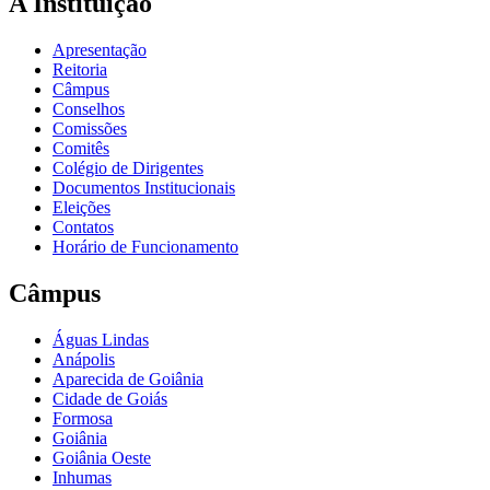
A Instituição
Apresentação
Reitoria
Câmpus
Conselhos
Comissões
Comitês
Colégio de Dirigentes
Documentos Institucionais
Eleições
Contatos
Horário de Funcionamento
Câmpus
Águas Lindas
Anápolis
Aparecida de Goiânia
Cidade de Goiás
Formosa
Goiânia
Goiânia Oeste
Inhumas