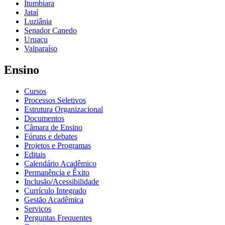
Itumbiara
Jataí
Luziânia
Senador Canedo
Uruaçu
Valparaíso
Ensino
Cursos
Processos Seletivos
Estrutura Organizacional
Documentos
Câmara de Ensino
Fóruns e debates
Projetos e Programas
Editais
Calendário Acadêmico
Permanência e Êxito
Inclusão/Acessibilidade
Currículo Integrado
Gestão Acadêmica
Serviços
Perguntas Frequentes