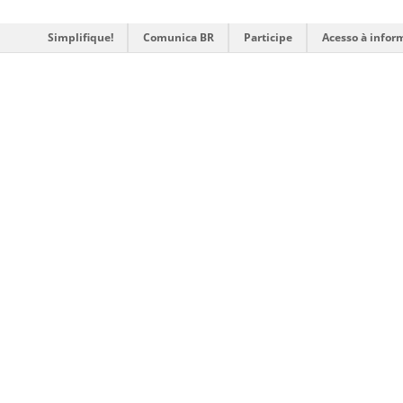
Simplifique!
Comunica BR
Participe
Acesso à infor