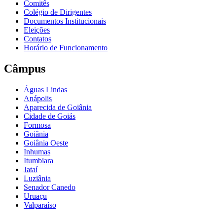
Comitês
Colégio de Dirigentes
Documentos Institucionais
Eleições
Contatos
Horário de Funcionamento
Câmpus
Águas Lindas
Anápolis
Aparecida de Goiânia
Cidade de Goiás
Formosa
Goiânia
Goiânia Oeste
Inhumas
Itumbiara
Jataí
Luziânia
Senador Canedo
Uruaçu
Valparaíso