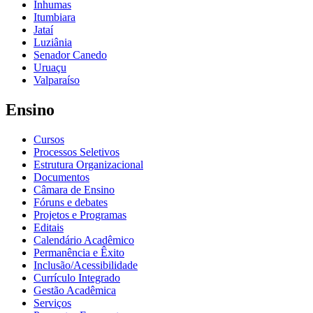
Inhumas
Itumbiara
Jataí
Luziânia
Senador Canedo
Uruaçu
Valparaíso
Ensino
Cursos
Processos Seletivos
Estrutura Organizacional
Documentos
Câmara de Ensino
Fóruns e debates
Projetos e Programas
Editais
Calendário Acadêmico
Permanência e Êxito
Inclusão/Acessibilidade
Currículo Integrado
Gestão Acadêmica
Serviços