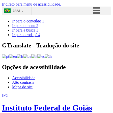
Ir direto para menu de acessibilidade.
BRASIL
Simplifique!
Ir para o conteúdo
1
Ir para o menu
2
Comunica BR
Ir para a busca
3
Ir para o rodapé
4
Participe
Acesso à informação
GTranslate - Tradução do site
Legislação
Canais
Opções de acessibilidade
Acessibilidade
Alto contraste
Mapa do site
IFG
Instituto Federal de Goiás