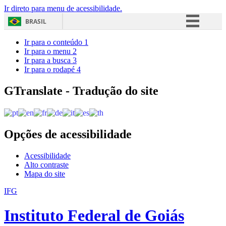
Ir direto para menu de acessibilidade.
BRASIL
Simplifique!
Ir para o conteúdo
1
Ir para o menu
2
Comunica BR
Ir para a busca
3
Ir para o rodapé
4
Participe
Acesso à informação
GTranslate - Tradução do site
Legislação
Canais
Opções de acessibilidade
Acessibilidade
Alto contraste
Mapa do site
IFG
Instituto Federal de Goiás