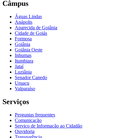
Câmpus
Águas Lindas
Anápolis
Aparecida de Goiânia
Cidade de Goiás
Formosa
Goiânia
Goiânia Oeste
Inhumas
Itumbiara
Jataí
Luziânia
Senador Canedo
Uruaçu
Valparaíso
Serviços
Perguntas frequentes
Comunicação
Serviço de Informação ao Cidadão
Ouvidoria
Transparência