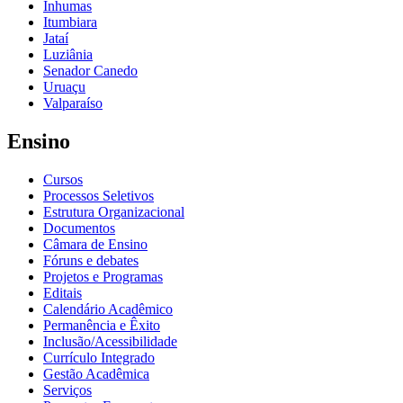
Inhumas
Itumbiara
Jataí
Luziânia
Senador Canedo
Uruaçu
Valparaíso
Ensino
Cursos
Processos Seletivos
Estrutura Organizacional
Documentos
Câmara de Ensino
Fóruns e debates
Projetos e Programas
Editais
Calendário Acadêmico
Permanência e Êxito
Inclusão/Acessibilidade
Currículo Integrado
Gestão Acadêmica
Serviços