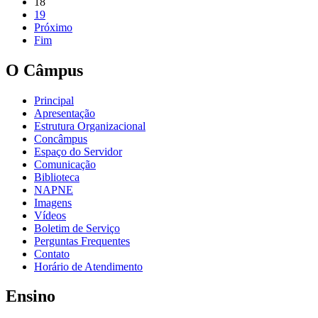
18
19
Próximo
Fim
O Câmpus
Principal
Apresentação
Estrutura Organizacional
Concâmpus
Espaço do Servidor
Comunicação
Biblioteca
NAPNE
Imagens
Vídeos
Boletim de Serviço
Perguntas Frequentes
Contato
Horário de Atendimento
Ensino