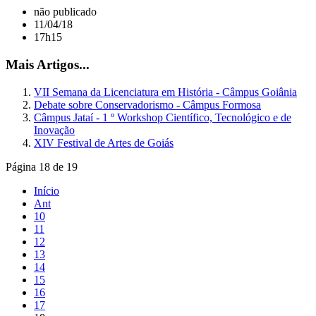
não publicado
11/04/18
17h15
Mais Artigos...
VII Semana da Licenciatura em História - Câmpus Goiânia
Debate sobre Conservadorismo - Câmpus Formosa
Câmpus Jataí - 1 º Workshop Científico, Tecnológico e de
Inovação
XIV Festival de Artes de Goiás
Página 18 de 19
Início
Ant
10
11
12
13
14
15
16
17