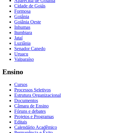
Aparecida de Goiânia
Cidade de Goiás
Formosa
Goiânia
Goiânia Oeste
Inhumas
Itumbiara
Jataí
Luziânia
Senador Canedo
Uruaçu
Valparaíso
Ensino
Cursos
Processos Seletivos
Estrutura Organizacional
Documentos
Câmara de Ensino
Fóruns e debates
Projetos e Programas
Editais
Calendário Acadêmico
Permanência e Êxito