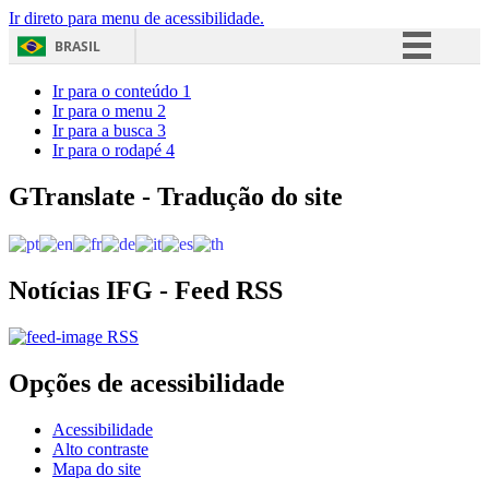
Ir direto para menu de acessibilidade.
BRASIL
Simplifique!
Ir para o conteúdo
1
Ir para o menu
2
Comunica BR
Ir para a busca
3
Ir para o rodapé
4
Participe
Acesso à informação
GTranslate - Tradução do site
Legislação
Canais
Notícias IFG - Feed RSS
RSS
Opções de acessibilidade
Acessibilidade
Alto contraste
Mapa do site