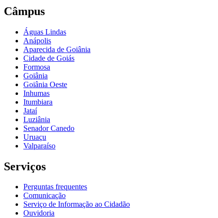
Câmpus
Águas Lindas
Anápolis
Aparecida de Goiânia
Cidade de Goiás
Formosa
Goiânia
Goiânia Oeste
Inhumas
Itumbiara
Jataí
Luziânia
Senador Canedo
Uruaçu
Valparaíso
Serviços
Perguntas frequentes
Comunicação
Serviço de Informação ao Cidadão
Ouvidoria