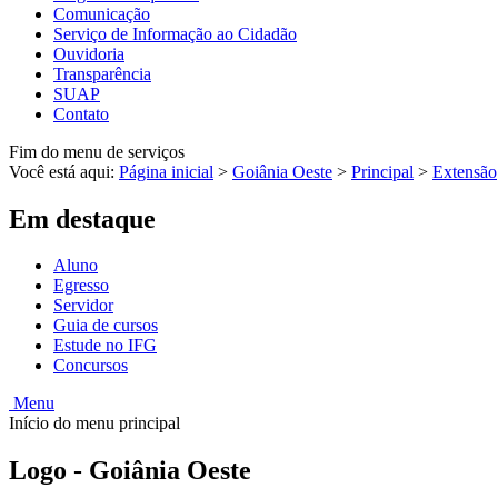
Comunicação
Serviço de Informação ao Cidadão
Ouvidoria
Transparência
SUAP
Contato
Fim do menu de serviços
Você está aqui:
Página inicial
>
Goiânia Oeste
>
Principal
>
Extensão
Em destaque
Aluno
Egresso
Servidor
Guia de cursos
Estude no IFG
Concursos
Menu
Início do menu principal
Logo - Goiânia Oeste