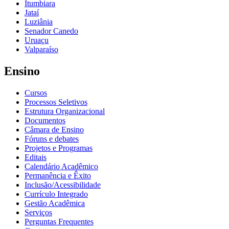
Itumbiara
Jataí
Luziânia
Senador Canedo
Uruaçu
Valparaíso
Ensino
Cursos
Processos Seletivos
Estrutura Organizacional
Documentos
Câmara de Ensino
Fóruns e debates
Projetos e Programas
Editais
Calendário Acadêmico
Permanência e Êxito
Inclusão/Acessibilidade
Currículo Integrado
Gestão Acadêmica
Serviços
Perguntas Frequentes