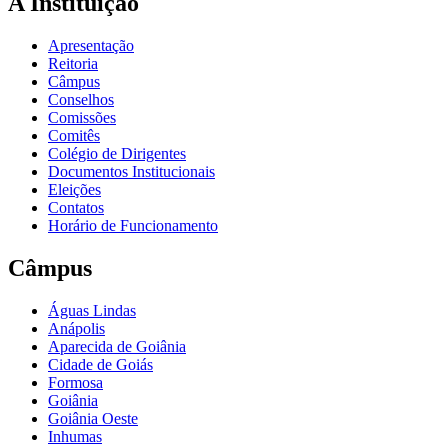
A Instituição
Apresentação
Reitoria
Câmpus
Conselhos
Comissões
Comitês
Colégio de Dirigentes
Documentos Institucionais
Eleições
Contatos
Horário de Funcionamento
Câmpus
Águas Lindas
Anápolis
Aparecida de Goiânia
Cidade de Goiás
Formosa
Goiânia
Goiânia Oeste
Inhumas