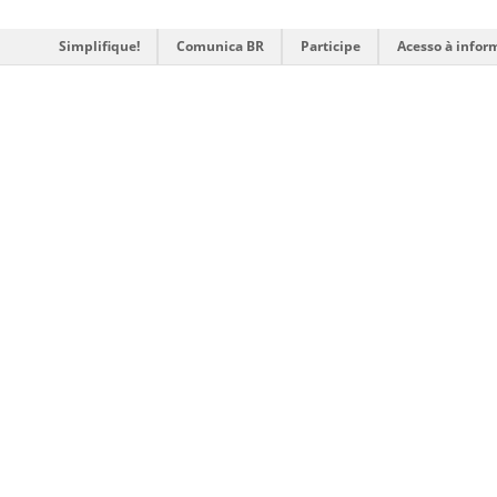
Simplifique!
Comunica BR
Participe
Acesso à infor