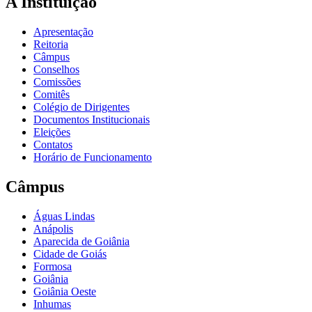
A Instituição
Apresentação
Reitoria
Câmpus
Conselhos
Comissões
Comitês
Colégio de Dirigentes
Documentos Institucionais
Eleições
Contatos
Horário de Funcionamento
Câmpus
Águas Lindas
Anápolis
Aparecida de Goiânia
Cidade de Goiás
Formosa
Goiânia
Goiânia Oeste
Inhumas