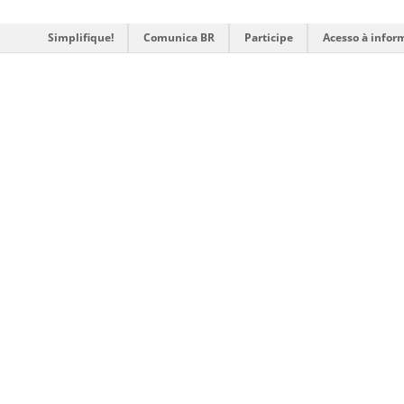
Simplifique!
Comunica BR
Participe
Acesso à infor