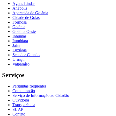
Águas Lindas
Anápolis
Aparecida de Goiânia
Cidade de Goiás
Formosa
Goiânia
Goiânia Oeste
Inhumas
Itumbiara
Jataí
Luziânia
Senador Canedo
Uruaçu
Valparaíso
Serviços
Perguntas frequentes
Comunicação
Serviço de Informação ao Cidadão
Ouvidoria
Transparência
SUAP
Contato