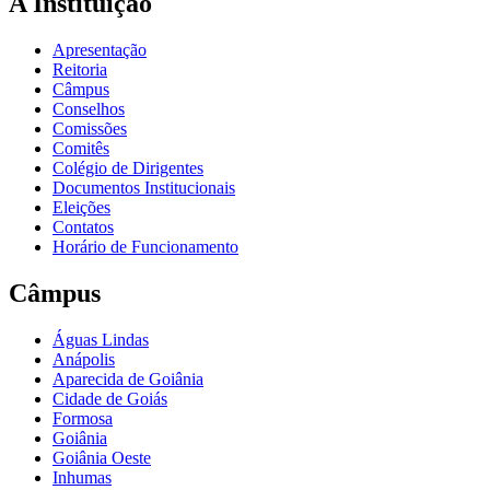
A Instituição
Apresentação
Reitoria
Câmpus
Conselhos
Comissões
Comitês
Colégio de Dirigentes
Documentos Institucionais
Eleições
Contatos
Horário de Funcionamento
Câmpus
Águas Lindas
Anápolis
Aparecida de Goiânia
Cidade de Goiás
Formosa
Goiânia
Goiânia Oeste
Inhumas