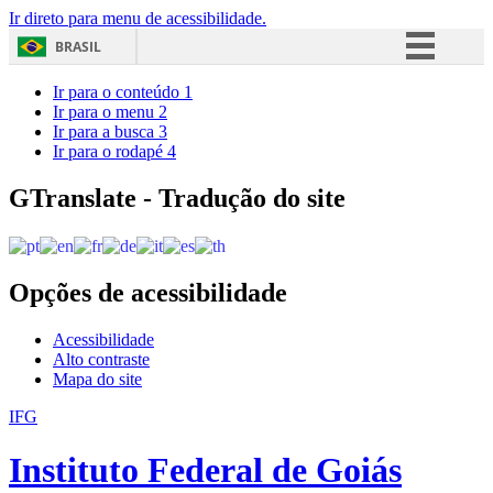
Ir direto para menu de acessibilidade.
BRASIL
Simplifique!
Ir para o conteúdo
1
Ir para o menu
2
Comunica BR
Ir para a busca
3
Ir para o rodapé
4
Participe
Acesso à informação
GTranslate - Tradução do site
Legislação
Canais
Opções de acessibilidade
Acessibilidade
Alto contraste
Mapa do site
IFG
Instituto Federal de Goiás