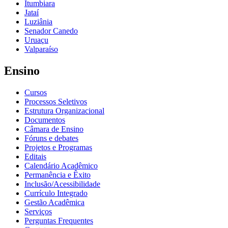
Itumbiara
Jataí
Luziânia
Senador Canedo
Uruaçu
Valparaíso
Ensino
Cursos
Processos Seletivos
Estrutura Organizacional
Documentos
Câmara de Ensino
Fóruns e debates
Projetos e Programas
Editais
Calendário Acadêmico
Permanência e Êxito
Inclusão/Acessibilidade
Currículo Integrado
Gestão Acadêmica
Serviços
Perguntas Frequentes