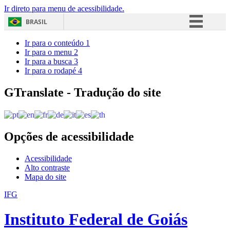
Ir direto para menu de acessibilidade.
BRASIL
Simplifique!
Ir para o conteúdo
1
Ir para o menu
2
Comunica BR
Ir para a busca
3
Ir para o rodapé
4
Participe
Acesso à informação
GTranslate - Tradução do site
Legislação
Canais
Opções de acessibilidade
Acessibilidade
Alto contraste
Mapa do site
IFG
Instituto Federal de Goiás