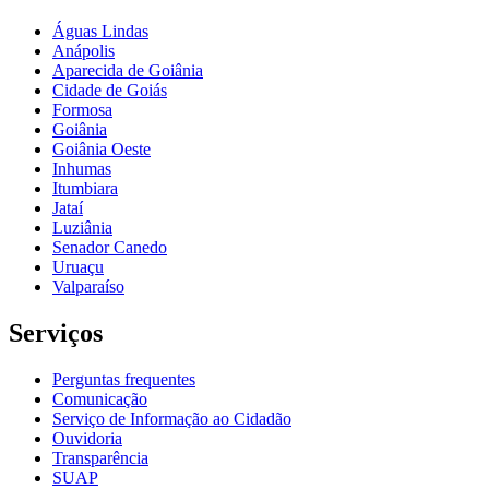
Águas Lindas
Anápolis
Aparecida de Goiânia
Cidade de Goiás
Formosa
Goiânia
Goiânia Oeste
Inhumas
Itumbiara
Jataí
Luziânia
Senador Canedo
Uruaçu
Valparaíso
Serviços
Perguntas frequentes
Comunicação
Serviço de Informação ao Cidadão
Ouvidoria
Transparência
SUAP