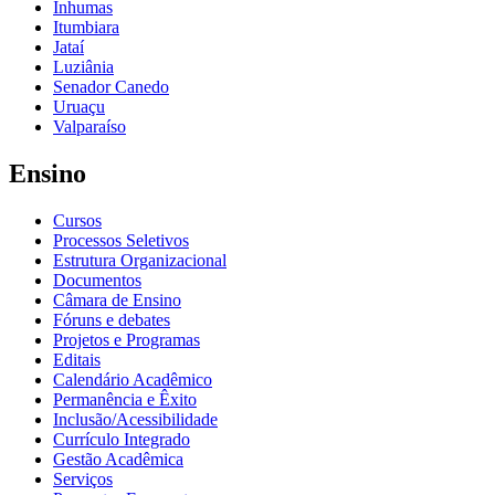
Inhumas
Itumbiara
Jataí
Luziânia
Senador Canedo
Uruaçu
Valparaíso
Ensino
Cursos
Processos Seletivos
Estrutura Organizacional
Documentos
Câmara de Ensino
Fóruns e debates
Projetos e Programas
Editais
Calendário Acadêmico
Permanência e Êxito
Inclusão/Acessibilidade
Currículo Integrado
Gestão Acadêmica
Serviços