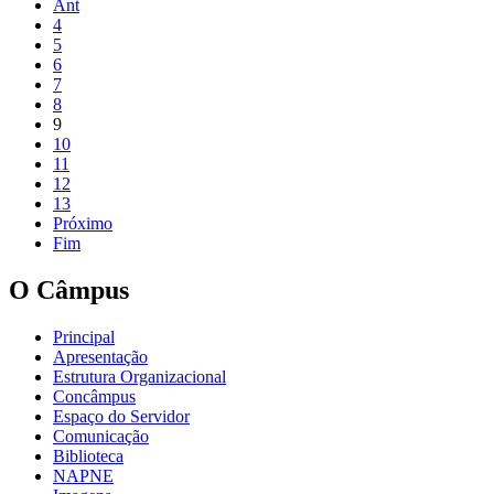
Ant
4
5
6
7
8
9
10
11
12
13
Próximo
Fim
O Câmpus
Principal
Apresentação
Estrutura Organizacional
Concâmpus
Espaço do Servidor
Comunicação
Biblioteca
NAPNE