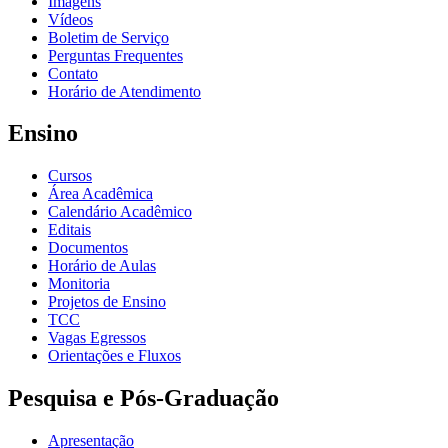
Imagens
Vídeos
Boletim de Serviço
Perguntas Frequentes
Contato
Horário de Atendimento
Ensino
Cursos
Área Acadêmica
Calendário Acadêmico
Editais
Documentos
Horário de Aulas
Monitoria
Projetos de Ensino
TCC
Vagas Egressos
Orientações e Fluxos
Pesquisa e Pós-Graduação
Apresentação