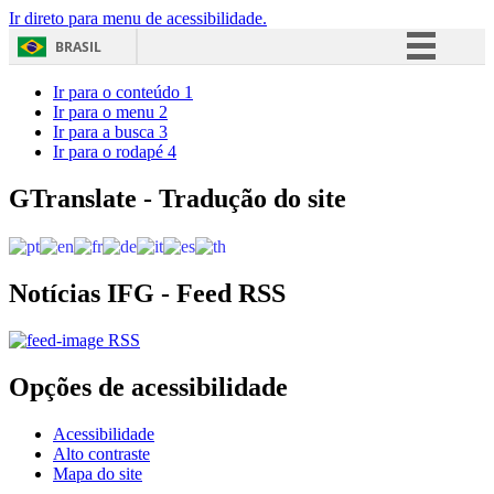
Ir direto para menu de acessibilidade.
BRASIL
Simplifique!
Ir para o conteúdo
1
Ir para o menu
2
Comunica BR
Ir para a busca
3
Ir para o rodapé
4
Participe
Acesso à informação
GTranslate - Tradução do site
Legislação
Canais
Notícias IFG - Feed RSS
RSS
Opções de acessibilidade
Acessibilidade
Alto contraste
Mapa do site