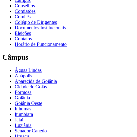
Câmpus
Conselhos
Comissões
Comitês
Colégio de Dirigentes
Documentos Institucionais
Eleições
Contatos
Horário de Funcionamento
Câmpus
Águas Lindas
Anápolis
Aparecida de Goiânia
Cidade de Goiás
Formosa
Goiânia
Goiânia Oeste
Inhumas
Itumbiara
Jataí
Luziânia
Senador Canedo
Uruaçu