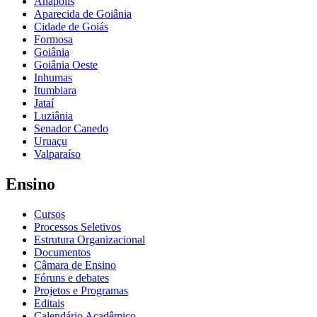
Anápolis
Aparecida de Goiânia
Cidade de Goiás
Formosa
Goiânia
Goiânia Oeste
Inhumas
Itumbiara
Jataí
Luziânia
Senador Canedo
Uruaçu
Valparaíso
Ensino
Cursos
Processos Seletivos
Estrutura Organizacional
Documentos
Câmara de Ensino
Fóruns e debates
Projetos e Programas
Editais
Calendário Acadêmico