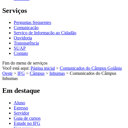
Serviços
Perguntas frequentes
Comunicação
Serviço de Informação ao Cidadão
Ouvidoria
Transparência
SUAP
Contato
Fim do menu de serviços
Você está aqui:
Página inicial
>
Comunicados do Câmpus Goiânia
Oeste
>
IFG
>
Câmpus
>
Inhumas
>
Comunicados do Câmpus
Inhumas
Em destaque
Aluno
Egresso
Servidor
Guia de cursos
Estude no IFG