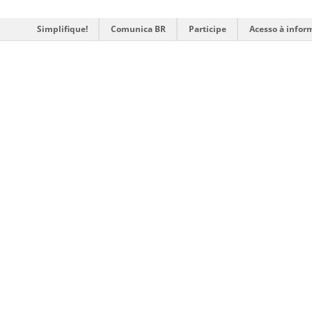
Simplifique!
Comunica BR
Participe
Acesso à infor