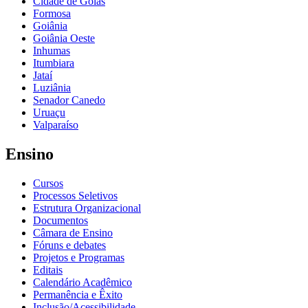
Cidade de Goiás
Formosa
Goiânia
Goiânia Oeste
Inhumas
Itumbiara
Jataí
Luziânia
Senador Canedo
Uruaçu
Valparaíso
Ensino
Cursos
Processos Seletivos
Estrutura Organizacional
Documentos
Câmara de Ensino
Fóruns e debates
Projetos e Programas
Editais
Calendário Acadêmico
Permanência e Êxito
Inclusão/Acessibilidade