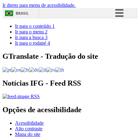
Ir direto para menu de acessibilidade.
BRASIL
Simplifique!
Ir para o conteúdo
1
Ir para o menu
2
Comunica BR
Ir para a busca
3
Ir para o rodapé
4
Participe
Acesso à informação
GTranslate - Tradução do site
Legislação
Canais
Notícias IFG - Feed RSS
RSS
Opções de acessibilidade
Acessibilidade
Alto contraste
Mapa do site