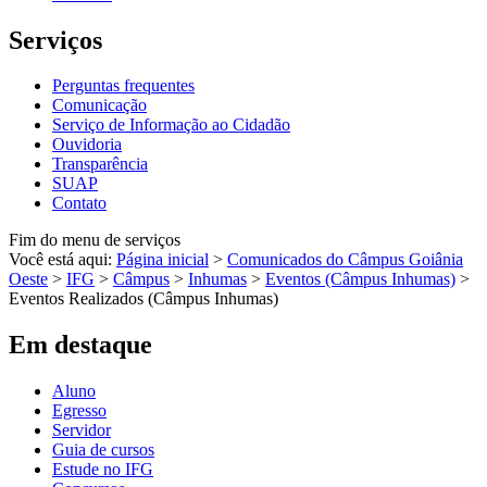
Serviços
Perguntas frequentes
Comunicação
Serviço de Informação ao Cidadão
Ouvidoria
Transparência
SUAP
Contato
Fim do menu de serviços
Você está aqui:
Página inicial
>
Comunicados do Câmpus Goiânia
Oeste
>
IFG
>
Câmpus
>
Inhumas
>
Eventos (Câmpus Inhumas)
>
Eventos Realizados (Câmpus Inhumas)
Em destaque
Aluno
Egresso
Servidor
Guia de cursos
Estude no IFG