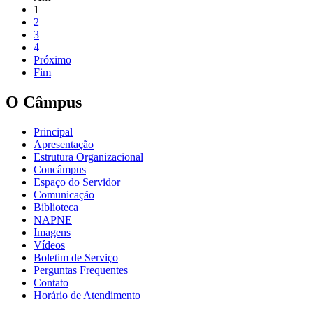
1
2
3
4
Próximo
Fim
O Câmpus
Principal
Apresentação
Estrutura Organizacional
Concâmpus
Espaço do Servidor
Comunicação
Biblioteca
NAPNE
Imagens
Vídeos
Boletim de Serviço
Perguntas Frequentes
Contato
Horário de Atendimento