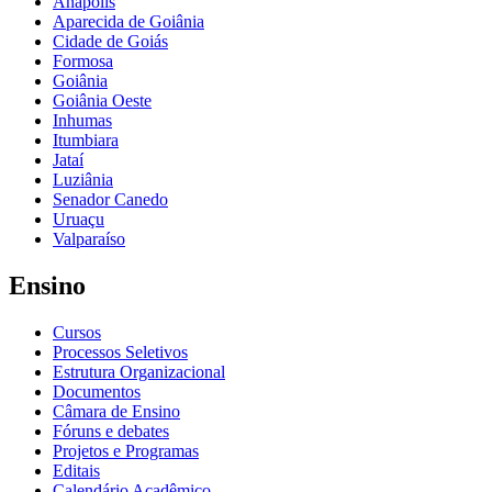
Anápolis
Aparecida de Goiânia
Cidade de Goiás
Formosa
Goiânia
Goiânia Oeste
Inhumas
Itumbiara
Jataí
Luziânia
Senador Canedo
Uruaçu
Valparaíso
Ensino
Cursos
Processos Seletivos
Estrutura Organizacional
Documentos
Câmara de Ensino
Fóruns e debates
Projetos e Programas
Editais
Calendário Acadêmico