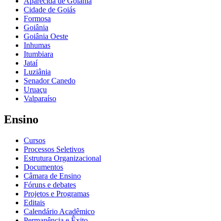
Aparecida de Goiânia
Cidade de Goiás
Formosa
Goiânia
Goiânia Oeste
Inhumas
Itumbiara
Jataí
Luziânia
Senador Canedo
Uruaçu
Valparaíso
Ensino
Cursos
Processos Seletivos
Estrutura Organizacional
Documentos
Câmara de Ensino
Fóruns e debates
Projetos e Programas
Editais
Calendário Acadêmico
Permanência e Êxito