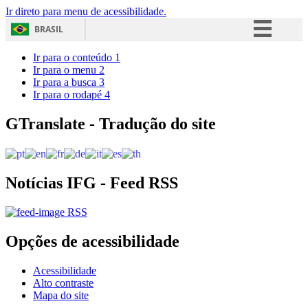
Ir direto para menu de acessibilidade.
BRASIL
Simplifique!
Ir para o conteúdo
1
Ir para o menu
2
Comunica BR
Ir para a busca
3
Ir para o rodapé
4
Participe
Acesso à informação
GTranslate - Tradução do site
Legislação
Canais
Notícias IFG - Feed RSS
RSS
Opções de acessibilidade
Acessibilidade
Alto contraste
Mapa do site