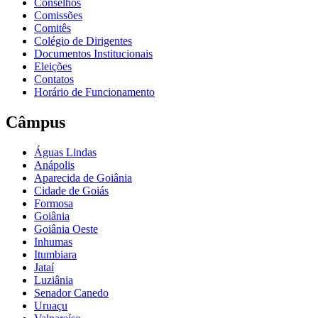
Conselhos
Comissões
Comitês
Colégio de Dirigentes
Documentos Institucionais
Eleições
Contatos
Horário de Funcionamento
Câmpus
Águas Lindas
Anápolis
Aparecida de Goiânia
Cidade de Goiás
Formosa
Goiânia
Goiânia Oeste
Inhumas
Itumbiara
Jataí
Luziânia
Senador Canedo
Uruaçu