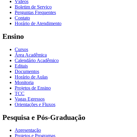
Vídeos
Boletim de Serviço
Perguntas Frequentes
Contato
Horário de Atendimento
Ensino
Cursos
Área Acadêmica
Calendário Acadêmico
Editais
Documentos
Horário de Aulas
Monitoria
Projetos de Ensino
TCC
Vagas Egressos
Orientações e Fluxos
Pesquisa e Pós-Graduação
Apresentação
Projetos e Programas