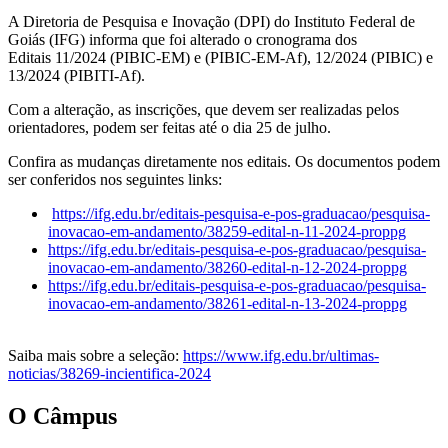
A Diretoria de Pesquisa e Inovação (DPI) do Instituto Federal de
Goiás (IFG) informa que foi alterado o cronograma dos
Editais 11/2024 (PIBIC-EM) e (PIBIC-EM-Af), 12/2024 (PIBIC) e
13/2024 (PIBITI-Af).
Com a alteração, as inscrições, que devem ser realizadas pelos
orientadores, podem ser feitas até o dia 25 de julho.
Confira as mudanças diretamente nos editais. Os documentos podem
ser conferidos nos seguintes links:
https://ifg.edu.br/editais-pesquisa-e-pos-graduacao/pesquisa-
inovacao-em-andamento/38259-edital-n-11-2024-proppg
https://ifg.edu.br/editais-pesquisa-e-pos-graduacao/pesquisa-
inovacao-em-andamento/38260-edital-n-12-2024-proppg
https://ifg.edu.br/editais-pesquisa-e-pos-graduacao/pesquisa-
inovacao-em-andamento/38261-edital-n-13-2024-proppg
Saiba mais sobre a seleção:
https://www.ifg.edu.br/ultimas-
noticias/38269-incientifica-2024
O Câmpus