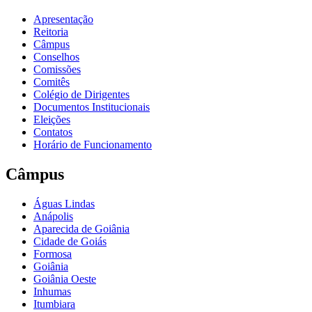
Apresentação
Reitoria
Câmpus
Conselhos
Comissões
Comitês
Colégio de Dirigentes
Documentos Institucionais
Eleições
Contatos
Horário de Funcionamento
Câmpus
Águas Lindas
Anápolis
Aparecida de Goiânia
Cidade de Goiás
Formosa
Goiânia
Goiânia Oeste
Inhumas
Itumbiara