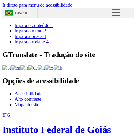
Ir direto para menu de acessibilidade.
BRASIL
Simplifique!
Ir para o conteúdo
1
Ir para o menu
2
Comunica BR
Ir para a busca
3
Ir para o rodapé
4
Participe
Acesso à informação
GTranslate - Tradução do site
Legislação
Canais
Opções de acessibilidade
Acessibilidade
Alto contraste
Mapa do site
IFG
Instituto Federal de Goiás