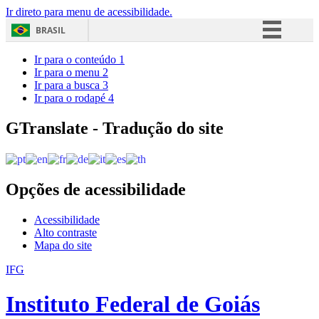
Ir direto para menu de acessibilidade.
BRASIL
Simplifique!
Ir para o conteúdo
1
Ir para o menu
2
Comunica BR
Ir para a busca
3
Ir para o rodapé
4
Participe
Acesso à informação
GTranslate - Tradução do site
Legislação
Canais
Opções de acessibilidade
Acessibilidade
Alto contraste
Mapa do site
IFG
Instituto Federal de Goiás