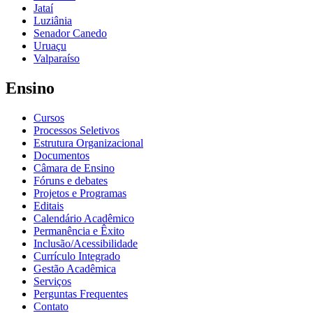
Jataí
Luziânia
Senador Canedo
Uruaçu
Valparaíso
Ensino
Cursos
Processos Seletivos
Estrutura Organizacional
Documentos
Câmara de Ensino
Fóruns e debates
Projetos e Programas
Editais
Calendário Acadêmico
Permanência e Êxito
Inclusão/Acessibilidade
Currículo Integrado
Gestão Acadêmica
Serviços
Perguntas Frequentes
Contato