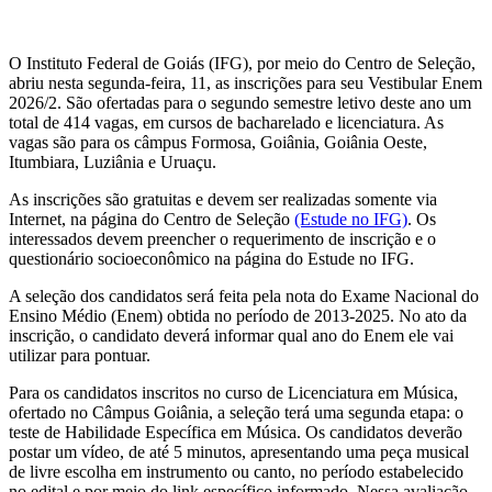
O Instituto Federal de Goiás (IFG), por meio do Centro de Seleção,
abriu nesta segunda-feira, 11, as inscrições para seu Vestibular Enem
2026/2. São ofertadas para o segundo semestre letivo deste ano um
total de 414 vagas, em cursos de bacharelado e licenciatura. As
vagas são para os câmpus Formosa, Goiânia, Goiânia Oeste,
Itumbiara, Luziânia e Uruaçu.
As inscrições são gratuitas e devem ser realizadas somente via
Internet, na página do Centro de Seleção
(Estude no IFG)
. Os
interessados devem preencher o requerimento de inscrição e o
questionário socioeconômico na página do Estude no IFG.
A seleção dos candidatos será feita pela nota do Exame Nacional do
Ensino Médio (Enem) obtida no período de 2013-2025. No ato da
inscrição, o candidato deverá informar qual ano do Enem ele vai
utilizar para pontuar.
Para os candidatos inscritos no curso de Licenciatura em Música,
ofertado no Câmpus Goiânia, a seleção terá uma segunda etapa: o
teste de Habilidade Específica em Música. Os candidatos deverão
postar um vídeo, de até 5 minutos, apresentando uma peça musical
de livre escolha em instrumento ou canto, no período estabelecido
no edital e por meio do link específico informado. Nessa avaliação,