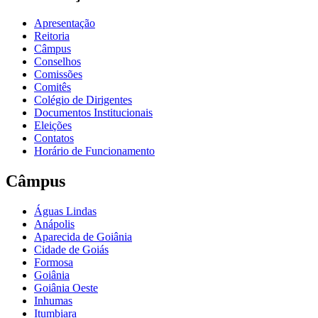
Apresentação
Reitoria
Câmpus
Conselhos
Comissões
Comitês
Colégio de Dirigentes
Documentos Institucionais
Eleições
Contatos
Horário de Funcionamento
Câmpus
Águas Lindas
Anápolis
Aparecida de Goiânia
Cidade de Goiás
Formosa
Goiânia
Goiânia Oeste
Inhumas
Itumbiara