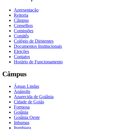
Apresentação
Reitoria
Câmpus
Conselhos
Comissões
Comitês
Colégio de Dirigentes
Documentos Institucionais
Eleições
Contatos
Horário de Funcionamento
Câmpus
Águas Lindas
Anápolis
Aparecida de Goiânia
Cidade de Goiás
Formosa
Goiânia
Goiânia Oeste
Inhumas
Itumbiara