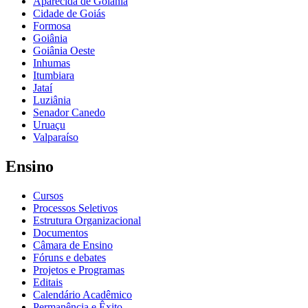
Aparecida de Goiânia
Cidade de Goiás
Formosa
Goiânia
Goiânia Oeste
Inhumas
Itumbiara
Jataí
Luziânia
Senador Canedo
Uruaçu
Valparaíso
Ensino
Cursos
Processos Seletivos
Estrutura Organizacional
Documentos
Câmara de Ensino
Fóruns e debates
Projetos e Programas
Editais
Calendário Acadêmico
Permanência e Êxito