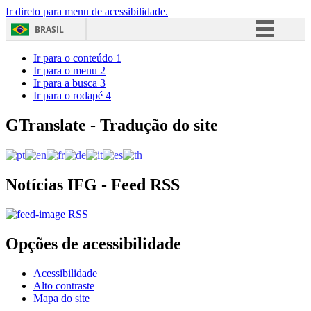
Ir direto para menu de acessibilidade.
BRASIL
Simplifique!
Ir para o conteúdo
1
Ir para o menu
2
Comunica BR
Ir para a busca
3
Ir para o rodapé
4
Participe
Acesso à informação
GTranslate - Tradução do site
Legislação
Canais
Notícias IFG - Feed RSS
RSS
Opções de acessibilidade
Acessibilidade
Alto contraste
Mapa do site