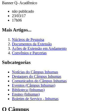
Banner Q- Acadêmico
não publicado
23/03/17
17h06
Mais Artigos...
Núcleos de Pesquisa
Documentos da Extensão
Ações de Extensão em Andamento
Convênios e Parcerias
Subcategorias
Notícias do Câmpus Inhumas
Destaques do Câmpus Inhumas
Comunicados do Câmpus Inhumas
Eventos (Câmpus Inhumas)
Biblioteca (Inhumas)
Ensino (Inhumas)
Boletim de Serviço - Inhumas
O Câmpus