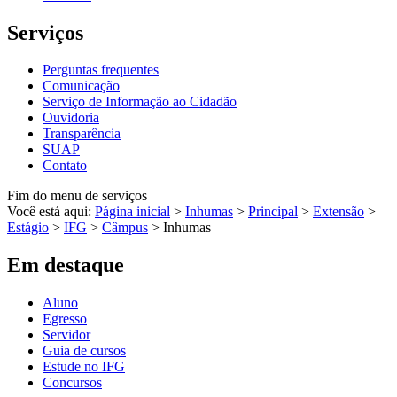
Serviços
Perguntas frequentes
Comunicação
Serviço de Informação ao Cidadão
Ouvidoria
Transparência
SUAP
Contato
Fim do menu de serviços
Você está aqui:
Página inicial
>
Inhumas
>
Principal
>
Extensão
>
Estágio
>
IFG
>
Câmpus
>
Inhumas
Em destaque
Aluno
Egresso
Servidor
Guia de cursos
Estude no IFG
Concursos