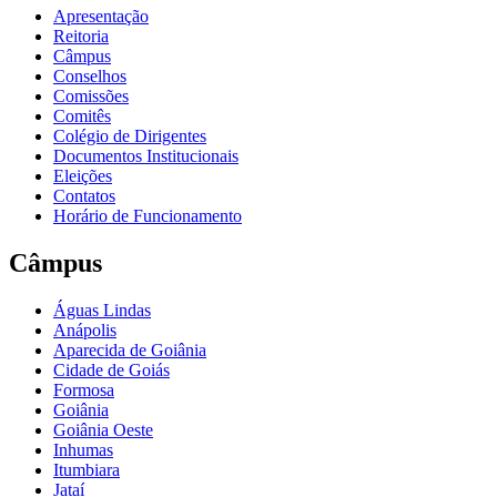
Apresentação
Reitoria
Câmpus
Conselhos
Comissões
Comitês
Colégio de Dirigentes
Documentos Institucionais
Eleições
Contatos
Horário de Funcionamento
Câmpus
Águas Lindas
Anápolis
Aparecida de Goiânia
Cidade de Goiás
Formosa
Goiânia
Goiânia Oeste
Inhumas
Itumbiara
Jataí