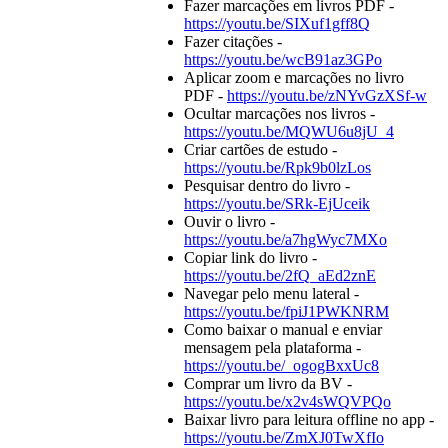
Fazer marcações em livros PDF -
https://youtu.be/SIXuf1gff8Q
Fazer citações -
https://youtu.be/wcB91az3GPo
Aplicar zoom e marcações no livro
PDF -
https://youtu.be/zNYvGzXSf-w
Ocultar marcações nos livros -
https://youtu.be/MQWU6u8jU_4
Criar cartões de estudo -
https://youtu.be/Rpk9b0lzLos
Pesquisar dentro do livro -
https://youtu.be/SRk-EjUceik
Ouvir o livro -
https://youtu.be/a7hgWyc7MXo
Copiar link do livro -
https://youtu.be/2fQ_aEd2znE
Navegar pelo menu lateral -
https://youtu.be/fpiJ1PWKNRM
Como baixar o manual e enviar
mensagem pela plataforma -
https://youtu.be/_ogogBxxUc8
Comprar um livro da BV -
https://youtu.be/x2v4sWQVPQo
Baixar livro para leitura offline no app -
https://youtu.be/ZmXJ0TwXfIo