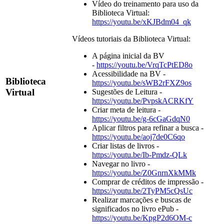
Vídeo do treinamento para uso da
Biblioteca Virtual:
https://youtu.be/xKJBdm04_qk
Vídeos tutoriais da Biblioteca Virtual:
A página inicial da BV
-
https://youtu.be/VrqTcPtED8o
Acessibilidade na BV -
Biblioteca
https://youtu.be/sWB2rFXZ9os
Virtual
Sugestões de Leitura -
https://youtu.be/PvpskACRKfY
Criar meta de leitura -
https://youtu.be/g-6cGaGdqN0
Aplicar filtros para refinar a busca -
https://youtu.be/aoj7de0C6qo
Criar listas de livros -
https://youtu.be/Ib-Pmdz-QLk
Navegar no livro -
https://youtu.be/Z0GnrnXkMMk
Comprar de créditos de impressão -
https://youtu.be/2TyPM5cQsUc
Realizar marcações e buscas de
significados no livro ePub -
https://youtu.be/KpgP2d6OM-c