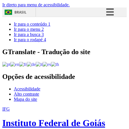
Ir direto para menu de acessibilidade.
BRASIL
Simplifique!
Ir para o conteúdo
1
Ir para o menu
2
Comunica BR
Ir para a busca
3
Ir para o rodapé
4
Participe
Acesso à informação
GTranslate - Tradução do site
Legislação
Canais
Opções de acessibilidade
Acessibilidade
Alto contraste
Mapa do site
IFG
Instituto Federal de Goiás