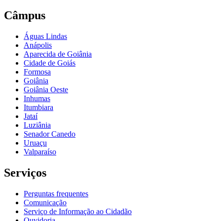
Câmpus
Águas Lindas
Anápolis
Aparecida de Goiânia
Cidade de Goiás
Formosa
Goiânia
Goiânia Oeste
Inhumas
Itumbiara
Jataí
Luziânia
Senador Canedo
Uruaçu
Valparaíso
Serviços
Perguntas frequentes
Comunicação
Serviço de Informação ao Cidadão
Ouvidoria