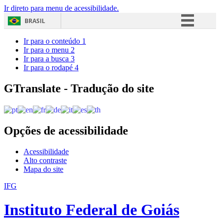
Ir direto para menu de acessibilidade.
BRASIL
Simplifique!
Ir para o conteúdo
1
Ir para o menu
2
Comunica BR
Ir para a busca
3
Ir para o rodapé
4
Participe
Acesso à informação
GTranslate - Tradução do site
Legislação
Canais
Opções de acessibilidade
Acessibilidade
Alto contraste
Mapa do site
IFG
Instituto Federal de Goiás