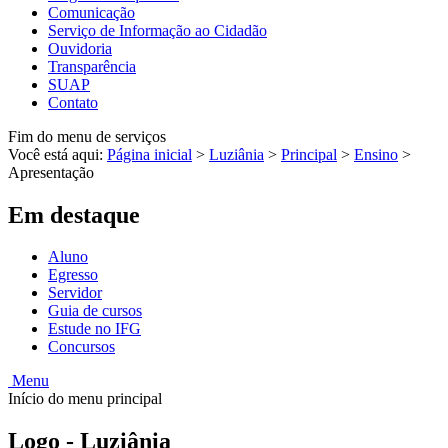
Comunicação
Serviço de Informação ao Cidadão
Ouvidoria
Transparência
SUAP
Contato
Fim do menu de serviços
Você está aqui:
Página inicial
>
Luziânia
>
Principal
>
Ensino
>
Apresentação
Em destaque
Aluno
Egresso
Servidor
Guia de cursos
Estude no IFG
Concursos
Menu
Início do menu principal
Logo - Luziânia