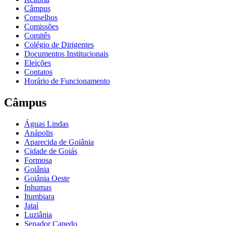
Câmpus
Conselhos
Comissões
Comitês
Colégio de Dirigentes
Documentos Institucionais
Eleições
Contatos
Horário de Funcionamento
Câmpus
Águas Lindas
Anápolis
Aparecida de Goiânia
Cidade de Goiás
Formosa
Goiânia
Goiânia Oeste
Inhumas
Itumbiara
Jataí
Luziânia
Senador Canedo