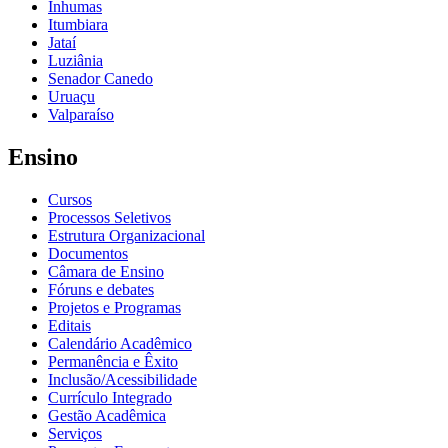
Inhumas
Itumbiara
Jataí
Luziânia
Senador Canedo
Uruaçu
Valparaíso
Ensino
Cursos
Processos Seletivos
Estrutura Organizacional
Documentos
Câmara de Ensino
Fóruns e debates
Projetos e Programas
Editais
Calendário Acadêmico
Permanência e Êxito
Inclusão/Acessibilidade
Currículo Integrado
Gestão Acadêmica
Serviços