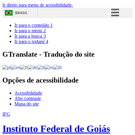
Ir direto para menu de acessibilidade.
BRASIL
Simplifique!
Ir para o conteúdo
1
Ir para o menu
2
Comunica BR
Ir para a busca
3
Ir para o rodapé
4
Participe
Acesso à informação
GTranslate - Tradução do site
Legislação
Canais
Opções de acessibilidade
Acessibilidade
Alto contraste
Mapa do site
IFG
Instituto Federal de Goiás