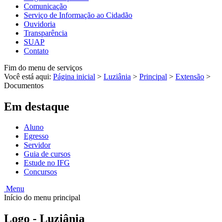
Comunicação
Serviço de Informação ao Cidadão
Ouvidoria
Transparência
SUAP
Contato
Fim do menu de serviços
Você está aqui:
Página inicial
>
Luziânia
>
Principal
>
Extensão
>
Documentos
Em destaque
Aluno
Egresso
Servidor
Guia de cursos
Estude no IFG
Concursos
Menu
Início do menu principal
Logo - Luziânia