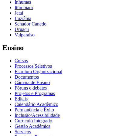
Inhumas
Itumbiara
Jataí
Luziânia
Senador Canedo
Uruaçu
Valparaíso
Ensino
Cursos
Processos Seletivos
Estrutura Organizacional
Documentos
Câmara de Ensino
Fóruns e debates
Projetos e Programas
Editais
Calendário Acadêmico
Permanência e Êxito
Inclusão/Acessibilidade
Currículo Integrado
Gestão Acadêmica
Serviços