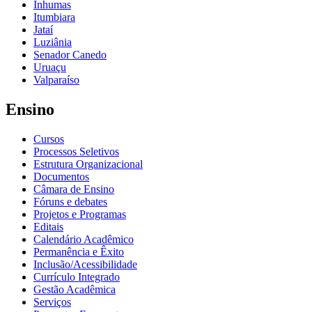
Inhumas
Itumbiara
Jataí
Luziânia
Senador Canedo
Uruaçu
Valparaíso
Ensino
Cursos
Processos Seletivos
Estrutura Organizacional
Documentos
Câmara de Ensino
Fóruns e debates
Projetos e Programas
Editais
Calendário Acadêmico
Permanência e Êxito
Inclusão/Acessibilidade
Currículo Integrado
Gestão Acadêmica
Serviços