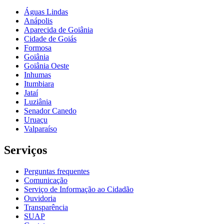
Águas Lindas
Anápolis
Aparecida de Goiânia
Cidade de Goiás
Formosa
Goiânia
Goiânia Oeste
Inhumas
Itumbiara
Jataí
Luziânia
Senador Canedo
Uruaçu
Valparaíso
Serviços
Perguntas frequentes
Comunicação
Serviço de Informação ao Cidadão
Ouvidoria
Transparência
SUAP