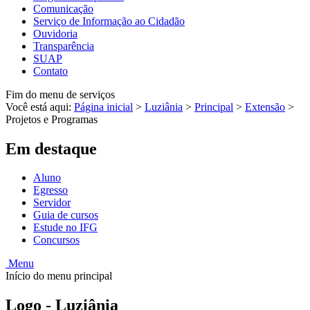
Comunicação
Serviço de Informação ao Cidadão
Ouvidoria
Transparência
SUAP
Contato
Fim do menu de serviços
Você está aqui:
Página inicial
>
Luziânia
>
Principal
>
Extensão
>
Projetos e Programas
Em destaque
Aluno
Egresso
Servidor
Guia de cursos
Estude no IFG
Concursos
Menu
Início do menu principal
Logo - Luziânia