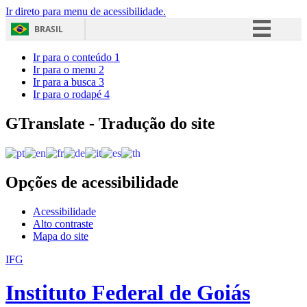
Ir direto para menu de acessibilidade.
BRASIL
Simplifique!
Ir para o conteúdo
1
Ir para o menu
2
Comunica BR
Ir para a busca
3
Ir para o rodapé
4
Participe
Acesso à informação
GTranslate - Tradução do site
Legislação
Canais
Opções de acessibilidade
Acessibilidade
Alto contraste
Mapa do site
IFG
Instituto Federal de Goiás