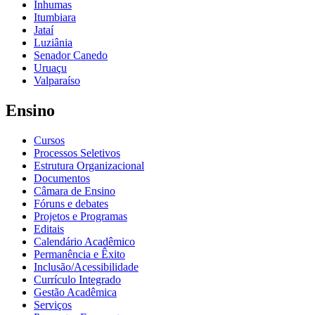
Inhumas
Itumbiara
Jataí
Luziânia
Senador Canedo
Uruaçu
Valparaíso
Ensino
Cursos
Processos Seletivos
Estrutura Organizacional
Documentos
Câmara de Ensino
Fóruns e debates
Projetos e Programas
Editais
Calendário Acadêmico
Permanência e Êxito
Inclusão/Acessibilidade
Currículo Integrado
Gestão Acadêmica
Serviços