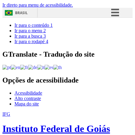
Ir direto para menu de acessibilidade.
BRASIL
Simplifique!
Ir para o conteúdo
1
Ir para o menu
2
Comunica BR
Ir para a busca
3
Ir para o rodapé
4
Participe
Acesso à informação
GTranslate - Tradução do site
Legislação
Canais
Opções de acessibilidade
Acessibilidade
Alto contraste
Mapa do site
IFG
Instituto Federal de Goiás