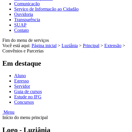
Comunicação
Serviço de Informação ao Cidadão
Ouvidoria
Transparência
SUAP
Contato
Fim do menu de serviços
Você está aqui:
Página inicial
>
Luziânia
>
Principal
>
Extensão
>
Convênios e Parcerias
Em destaque
Aluno
Egresso
Servidor
Guia de cursos
Estude no IFG
Concursos
Menu
Início do menu principal
Logo - Luziânia