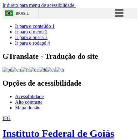
Ir direto para menu de acessibilidade.
BRASIL
Simplifique!
Ir para o conteúdo
1
Ir para o menu
2
Comunica BR
Ir para a busca
3
Ir para o rodapé
4
Participe
Acesso à informação
GTranslate - Tradução do site
Legislação
Canais
Opções de acessibilidade
Acessibilidade
Alto contraste
Mapa do site
IFG
Instituto Federal de Goiás