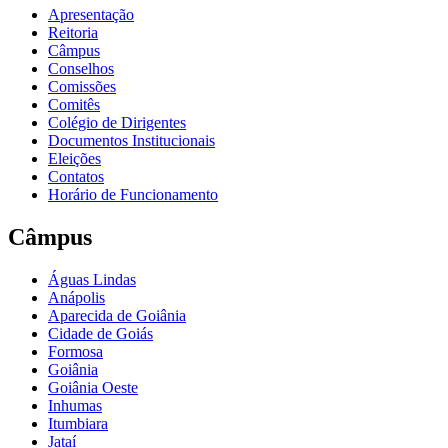
Apresentação
Reitoria
Câmpus
Conselhos
Comissões
Comitês
Colégio de Dirigentes
Documentos Institucionais
Eleições
Contatos
Horário de Funcionamento
Câmpus
Águas Lindas
Anápolis
Aparecida de Goiânia
Cidade de Goiás
Formosa
Goiânia
Goiânia Oeste
Inhumas
Itumbiara
Jataí