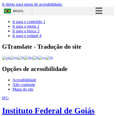
Ir direto para menu de acessibilidade.
BRASIL
Simplifique!
Ir para o conteúdo
1
Ir para o menu
2
Comunica BR
Ir para a busca
3
Ir para o rodapé
4
Participe
Acesso à informação
GTranslate - Tradução do site
Legislação
Canais
Opções de acessibilidade
Acessibilidade
Alto contraste
Mapa do site
IFG
Instituto Federal de Goiás