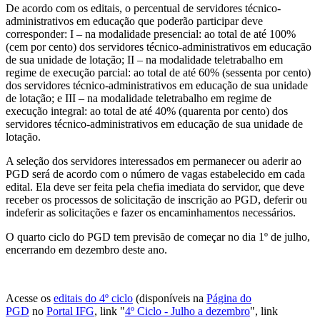
De acordo com os editais, o percentual de servidores técnico-
administrativos em educação que poderão participar deve
corresponder: I – na modalidade presencial: ao total de até 100%
(cem por cento) dos servidores técnico-administrativos em educação
de sua unidade de lotação; II – na modalidade teletrabalho em
regime de execução parcial: ao total de até 60% (sessenta por cento)
dos servidores técnico-administrativos em educação de sua unidade
de lotação; e III – na modalidade teletrabalho em regime de
execução integral: ao total de até 40% (quarenta por cento) dos
servidores técnico-administrativos em educação de sua unidade de
lotação.
A seleção dos servidores interessados em permanecer ou aderir ao
PGD será de acordo com o número de vagas estabelecido em cada
edital. Ela deve ser feita pela chefia imediata do servidor, que deve
receber os processos de solicitação de inscrição ao PGD, deferir ou
indeferir as solicitações e fazer os encaminhamentos necessários.
O quarto ciclo do PGD tem previsão de começar no dia 1º de julho,
encerrando em dezembro deste ano.
Acesse os
editais do 4º ciclo
(disponíveis na
Página do
PGD
no
Portal IFG
, link "
4º Ciclo - Julho a dezembro
", link