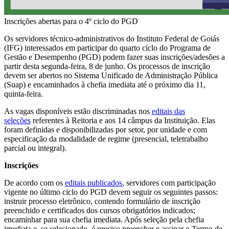
Inscrições abertas para o 4º ciclo do PGD
Os servidores técnico-administrativos do Instituto Federal de Goiás
(IFG) interessados em participar do quarto ciclo do Programa de
Gestão e Desempenho (PGD) podem fazer suas inscrições/adesões a
partir desta segunda-feira, 8 de junho. Os processos de inscrição
devem ser abertos no Sistema Unificado de Administração Pública
(Suap) e encaminhados à chefia imediata até o próximo dia 11,
quinta-feira.
As vagas disponíveis estão discriminadas nos
editais das
seleções
referentes à Reitoria e aos 14 câmpus da Instituição. Elas
foram definidas e disponibilizadas por setor, por unidade e com
especificação da modalidade de regime (presencial, teletrabalho
parcial ou integral).
Inscrições
De acordo com os
editais publicados
, servidores com participação
vigente no último ciclo do PGD devem seguir os seguintes passos:
instruir processo eletrônico, contendo formulário de inscrição
preenchido e certificados dos cursos obrigatórios indicados;
encaminhar para sua chefia imediata. Após seleção pela chefia
imediata e, se selecionado, é preciso preencher e assinar o Termo de