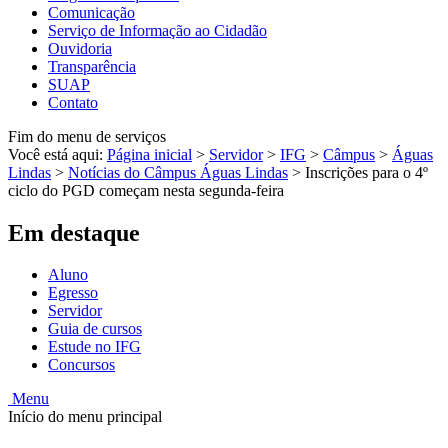
Comunicação
Serviço de Informação ao Cidadão
Ouvidoria
Transparência
SUAP
Contato
Fim do menu de serviços
Você está aqui:
Página inicial
>
Servidor
>
IFG
>
Câmpus
>
Águas
Lindas
>
Notícias do Câmpus Águas Lindas
>
Inscrições para o 4º
ciclo do PGD começam nesta segunda-feira
Em destaque
Aluno
Egresso
Servidor
Guia de cursos
Estude no IFG
Concursos
Menu
Início do menu principal