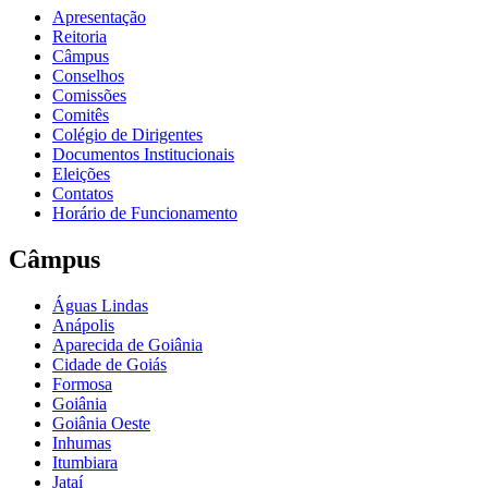
Apresentação
Reitoria
Câmpus
Conselhos
Comissões
Comitês
Colégio de Dirigentes
Documentos Institucionais
Eleições
Contatos
Horário de Funcionamento
Câmpus
Águas Lindas
Anápolis
Aparecida de Goiânia
Cidade de Goiás
Formosa
Goiânia
Goiânia Oeste
Inhumas
Itumbiara
Jataí