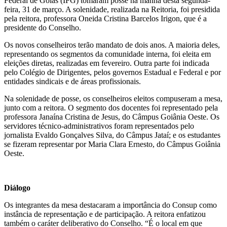
Federal de Goiás (IFG) tomaram posse na manhã desta segunda-
feira, 31 de março. A solenidade, realizada na Reitoria, foi presidida
pela reitora, professora Oneida Cristina Barcelos Irigon, que é a
presidente do Conselho.
Os novos conselheiros terão mandato de dois anos. A maioria deles,
representando os segmentos da comunidade interna, foi eleita em
eleições diretas, realizadas em fevereiro. Outra parte foi indicada
pelo Colégio de Dirigentes, pelos governos Estadual e Federal e por
entidades sindicais e de áreas profissionais.
Na solenidade de posse, os conselheiros eleitos compuseram a mesa,
junto com a reitora. O segmento dos docentes foi representado pela
professora Janaína Cristina de Jesus, do Câmpus Goiânia Oeste. Os
servidores técnico-administrativos foram representados pelo
jornalista Evaldo Gonçalves Silva, do Câmpus Jataí; e os estudantes
se fizeram representar por Maria Clara Ernesto, do Câmpus Goiânia
Oeste.
Diálogo
Os integrantes da mesa destacaram a importância do Consup como
instância de representação e de participação. A reitora enfatizou
também o caráter deliberativo do Conselho. “É o local em que