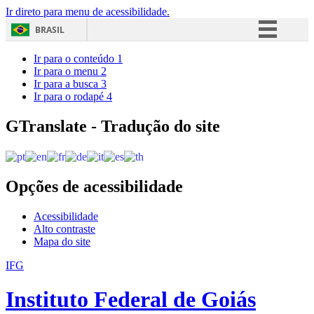
Ir direto para menu de acessibilidade.
BRASIL
Simplifique!
Ir para o conteúdo
1
Ir para o menu
2
Comunica BR
Ir para a busca
3
Ir para o rodapé
4
Participe
Acesso à informação
GTranslate - Tradução do site
Legislação
Canais
Opções de acessibilidade
Acessibilidade
Alto contraste
Mapa do site
IFG
Instituto Federal de Goiás