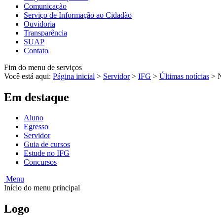
Comunicação
Serviço de Informação ao Cidadão
Ouvidoria
Transparência
SUAP
Contato
Fim do menu de serviços
Você está aqui:
Página inicial
>
Servidor
>
IFG
>
Últimas notícias
>
N
Em destaque
Aluno
Egresso
Servidor
Guia de cursos
Estude no IFG
Concursos
Menu
Início do menu principal
Logo