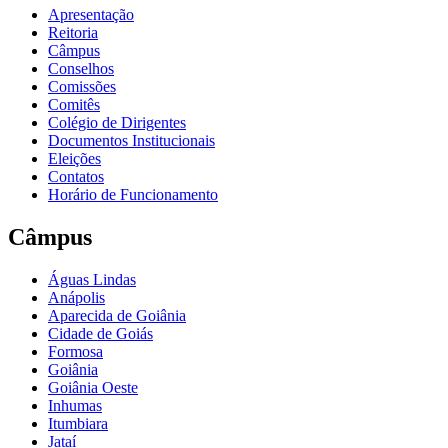
Apresentação
Reitoria
Câmpus
Conselhos
Comissões
Comitês
Colégio de Dirigentes
Documentos Institucionais
Eleições
Contatos
Horário de Funcionamento
Câmpus
Águas Lindas
Anápolis
Aparecida de Goiânia
Cidade de Goiás
Formosa
Goiânia
Goiânia Oeste
Inhumas
Itumbiara
Jataí