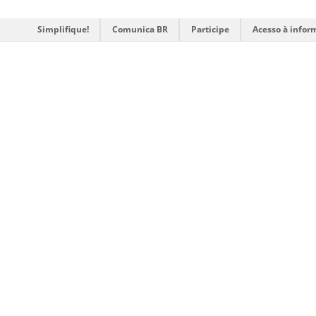
Simplifique!
Comunica BR
Participe
Acesso à infor