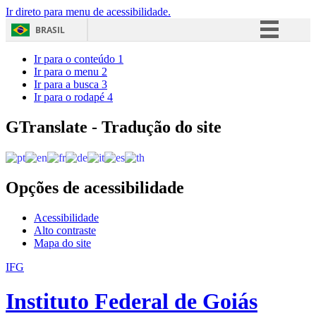
Ir direto para menu de acessibilidade.
BRASIL
Simplifique!
Ir para o conteúdo
1
Ir para o menu
2
Comunica BR
Ir para a busca
3
Ir para o rodapé
4
Participe
Acesso à informação
GTranslate - Tradução do site
Legislação
Canais
Opções de acessibilidade
Acessibilidade
Alto contraste
Mapa do site
IFG
Instituto Federal de Goiás