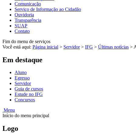
Comunicação
Serviço de Informação ao Cidadão
Ouvidoria
Transparência
SUAP
Contato
Fim do menu de serviços
Você está aqui:
Página inicial
>
Servidor
>
IFG
>
Últimas notícias
>
A
Em destaque
Aluno
Egresso
Servidor
Guia de cursos
Estude no IFG
Concursos
Menu
Início do menu principal
Logo