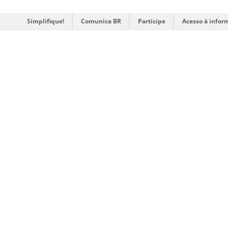
Simplifique!
Comunica BR
Participe
Acesso à infor