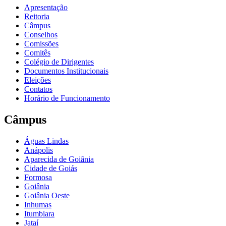
Apresentação
Reitoria
Câmpus
Conselhos
Comissões
Comitês
Colégio de Dirigentes
Documentos Institucionais
Eleições
Contatos
Horário de Funcionamento
Câmpus
Águas Lindas
Anápolis
Aparecida de Goiânia
Cidade de Goiás
Formosa
Goiânia
Goiânia Oeste
Inhumas
Itumbiara
Jataí