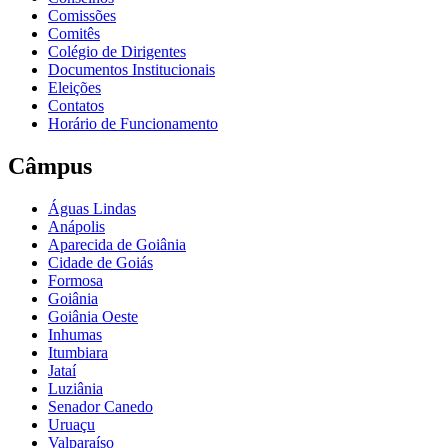
Comissões
Comitês
Colégio de Dirigentes
Documentos Institucionais
Eleições
Contatos
Horário de Funcionamento
Câmpus
Águas Lindas
Anápolis
Aparecida de Goiânia
Cidade de Goiás
Formosa
Goiânia
Goiânia Oeste
Inhumas
Itumbiara
Jataí
Luziânia
Senador Canedo
Uruaçu
Valparaíso