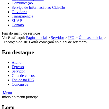
Comunicação
Serviço de Informação ao Cidadão
Ouvidoria
Transparência
SUAP
Contato
Fim do menu de serviços
Você está aqui:
Página inicial
>
Servidor
>
IFG
>
Últimas notícias
>
11ª edição do JIF Goiás começará no dia 9 de setembro
Em destaque
Aluno
Egresso
Servidor
Guia de cursos
Estude no IFG
Concursos
Menu
Início do menu principal
Logo