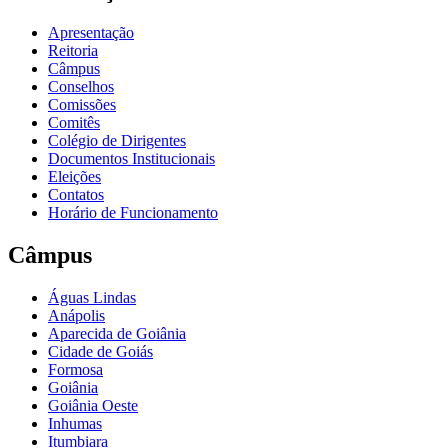
Apresentação
Reitoria
Câmpus
Conselhos
Comissões
Comitês
Colégio de Dirigentes
Documentos Institucionais
Eleições
Contatos
Horário de Funcionamento
Câmpus
Águas Lindas
Anápolis
Aparecida de Goiânia
Cidade de Goiás
Formosa
Goiânia
Goiânia Oeste
Inhumas
Itumbiara