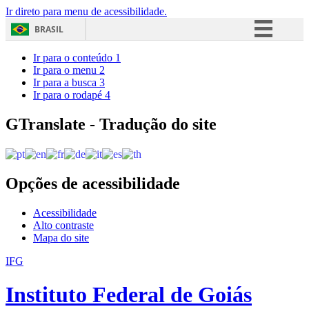
Ir direto para menu de acessibilidade.
BRASIL
Simplifique!
Ir para o conteúdo
1
Ir para o menu
2
Comunica BR
Ir para a busca
3
Ir para o rodapé
4
Participe
Acesso à informação
GTranslate - Tradução do site
Legislação
Canais
Opções de acessibilidade
Acessibilidade
Alto contraste
Mapa do site
IFG
Instituto Federal de Goiás