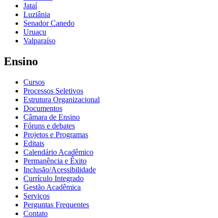
Jataí
Luziânia
Senador Canedo
Uruaçu
Valparaíso
Ensino
Cursos
Processos Seletivos
Estrutura Organizacional
Documentos
Câmara de Ensino
Fóruns e debates
Projetos e Programas
Editais
Calendário Acadêmico
Permanência e Êxito
Inclusão/Acessibilidade
Currículo Integrado
Gestão Acadêmica
Serviços
Perguntas Frequentes
Contato