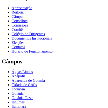
Apresentação
Reitoria
Câmpus
Conselhos
Comissões
Comitês
Colégio de Dirigentes
Documentos Institucionais
Eleições
Contatos
Horário de Funcionamento
Câmpus
Águas Lindas
Anápolis
Aparecida de Goiânia
Cidade de Goiás
Formosa
Goiânia
Goiânia Oeste
Inhumas
Itumbiara