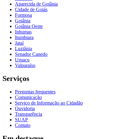
Aparecida de Goiânia
Cidade de Goiás
Formosa
Goiânia
Goiânia Oeste
Inhumas
Itumbiara
Jataí
Luziânia
Senador Canedo
Uruaçu
Valparaíso
Serviços
Perguntas frequentes
Comunicação
Serviço de Informação ao Cidadão
Ouvidoria
Transparência
SUAP
Contato
Em destaque