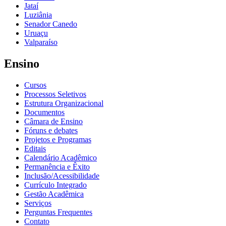
Jataí
Luziânia
Senador Canedo
Uruaçu
Valparaíso
Ensino
Cursos
Processos Seletivos
Estrutura Organizacional
Documentos
Câmara de Ensino
Fóruns e debates
Projetos e Programas
Editais
Calendário Acadêmico
Permanência e Êxito
Inclusão/Acessibilidade
Currículo Integrado
Gestão Acadêmica
Serviços
Perguntas Frequentes
Contato