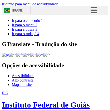
Ir direto para menu de acessibilidade.
BRASIL
Simplifique!
Ir para o conteúdo
1
Ir para o menu
2
Comunica BR
Ir para a busca
3
Ir para o rodapé
4
Participe
Acesso à informação
GTranslate - Tradução do site
Legislação
Canais
Opções de acessibilidade
Acessibilidade
Alto contraste
Mapa do site
IFG
Instituto Federal de Goiás