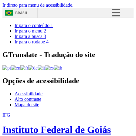
Ir direto para menu de acessibilidade.
BRASIL
Simplifique!
Ir para o conteúdo
1
Ir para o menu
2
Comunica BR
Ir para a busca
3
Ir para o rodapé
4
Participe
Acesso à informação
GTranslate - Tradução do site
Legislação
Canais
Opções de acessibilidade
Acessibilidade
Alto contraste
Mapa do site
IFG
Instituto Federal de Goiás