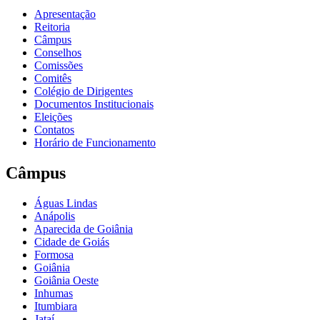
Apresentação
Reitoria
Câmpus
Conselhos
Comissões
Comitês
Colégio de Dirigentes
Documentos Institucionais
Eleições
Contatos
Horário de Funcionamento
Câmpus
Águas Lindas
Anápolis
Aparecida de Goiânia
Cidade de Goiás
Formosa
Goiânia
Goiânia Oeste
Inhumas
Itumbiara
Jataí