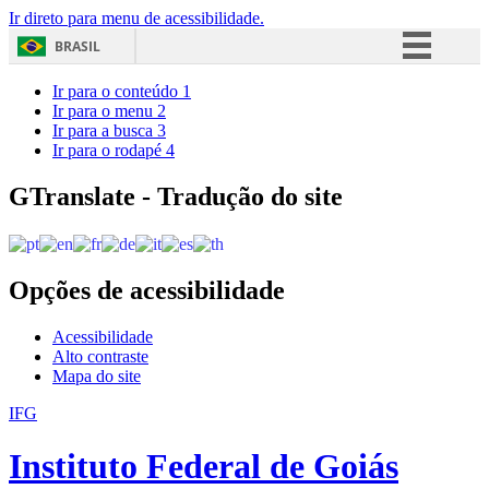
Ir direto para menu de acessibilidade.
BRASIL
Simplifique!
Ir para o conteúdo
1
Ir para o menu
2
Comunica BR
Ir para a busca
3
Ir para o rodapé
4
Participe
Acesso à informação
GTranslate - Tradução do site
Legislação
Canais
Opções de acessibilidade
Acessibilidade
Alto contraste
Mapa do site
IFG
Instituto Federal de Goiás