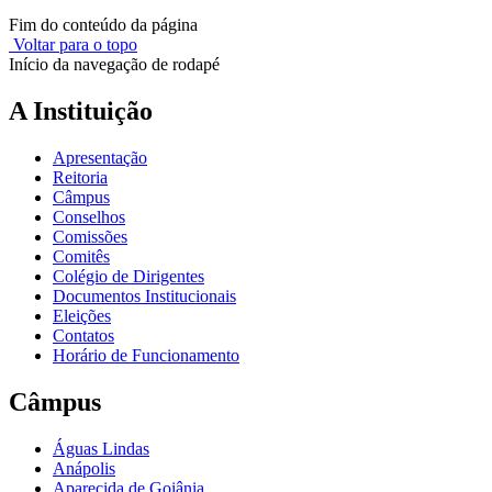
Fim do conteúdo da página
Voltar para o topo
Início da navegação de rodapé
A Instituição
Apresentação
Reitoria
Câmpus
Conselhos
Comissões
Comitês
Colégio de Dirigentes
Documentos Institucionais
Eleições
Contatos
Horário de Funcionamento
Câmpus
Águas Lindas
Anápolis
Aparecida de Goiânia