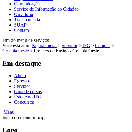
Comunicação
Serviço de Informação ao Cidadão
Ouvidoria
Transparência
SUAP
Contato
Fim do menu de serviços
Você está aqui:
Página inicial
>
Servidor
>
IFG
>
Câmpus
>
Goiânia Oeste
>
Projetos de Ensino - Goiânia Oeste
Em destaque
Aluno
Egresso
Servidor
Guia de cursos
Estude no IFG
Concursos
Menu
Início do menu principal
Logo