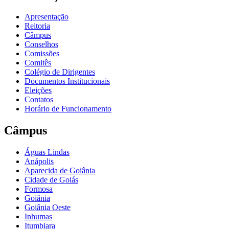
Apresentação
Reitoria
Câmpus
Conselhos
Comissões
Comitês
Colégio de Dirigentes
Documentos Institucionais
Eleições
Contatos
Horário de Funcionamento
Câmpus
Águas Lindas
Anápolis
Aparecida de Goiânia
Cidade de Goiás
Formosa
Goiânia
Goiânia Oeste
Inhumas
Itumbiara