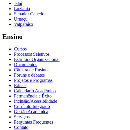
Jataí
Luziânia
Senador Canedo
Uruaçu
Valparaíso
Ensino
Cursos
Processos Seletivos
Estrutura Organizacional
Documentos
Câmara de Ensino
Fóruns e debates
Projetos e Programas
Editais
Calendário Acadêmico
Permanência e Êxito
Inclusão/Acessibilidade
Currículo Integrado
Gestão Acadêmica
Serviços
Perguntas Frequentes
Contato