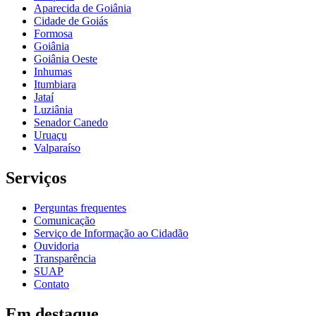
Aparecida de Goiânia
Cidade de Goiás
Formosa
Goiânia
Goiânia Oeste
Inhumas
Itumbiara
Jataí
Luziânia
Senador Canedo
Uruaçu
Valparaíso
Serviços
Perguntas frequentes
Comunicação
Serviço de Informação ao Cidadão
Ouvidoria
Transparência
SUAP
Contato
Em destaque