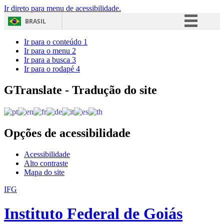
Ir direto para menu de acessibilidade.
BRASIL
Simplifique!
Ir para o conteúdo
1
Ir para o menu
2
Comunica BR
Ir para a busca
3
Ir para o rodapé
4
Participe
Acesso à informação
GTranslate - Tradução do site
Legislação
Canais
Opções de acessibilidade
Acessibilidade
Alto contraste
Mapa do site
IFG
Instituto Federal de Goiás