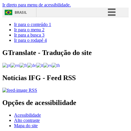
Ir direto para menu de acessibilidade.
BRASIL
Simplifique!
Ir para o conteúdo
1
Ir para o menu
2
Comunica BR
Ir para a busca
3
Ir para o rodapé
4
Participe
Acesso à informação
GTranslate - Tradução do site
Legislação
Canais
Notícias IFG - Feed RSS
RSS
Opções de acessibilidade
Acessibilidade
Alto contraste
Mapa do site