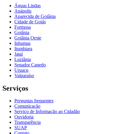
Águas Lindas
Anápolis
Aparecida de Goiânia
Cidade de Goiás
Formosa
Goiânia
Goiânia Oeste
Inhumas
Itumbiara
Jataí
Luziânia
Senador Canedo
Uruaçu
Valparaíso
Serviços
Perguntas frequentes
Comunicação
Serviço de Informação ao Cidadão
Ouvidoria
Transparência
SUAP
Contato