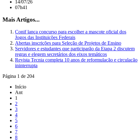
14/07/26
07h41
Mais Artigos...
Conif lança concurso para escolher a mascote oficial dos
Jogos das Instituições Federais
Abertas inscrições para Seleção de Projetos de Ensino
Servidores e estudantes que participarão da Etapa 2 discutem
regras e elegem secretários dos eixos temáticos
Revista Tecnia completa 10 anos de reformulação e circulação
ininterrupta
Página 1 de 204
Início
Ant
1
2
3
4
5
6
7
8