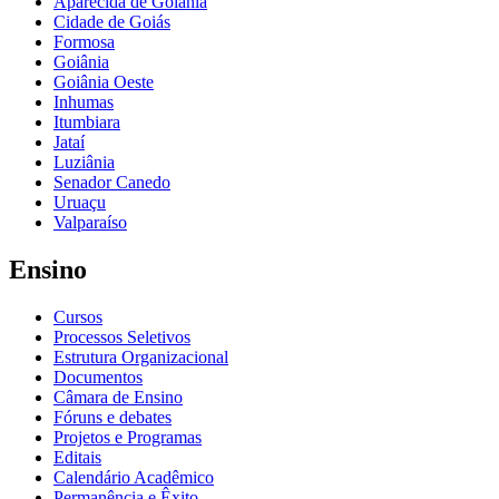
Aparecida de Goiânia
Cidade de Goiás
Formosa
Goiânia
Goiânia Oeste
Inhumas
Itumbiara
Jataí
Luziânia
Senador Canedo
Uruaçu
Valparaíso
Ensino
Cursos
Processos Seletivos
Estrutura Organizacional
Documentos
Câmara de Ensino
Fóruns e debates
Projetos e Programas
Editais
Calendário Acadêmico
Permanência e Êxito