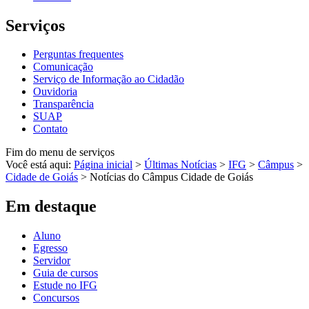
Serviços
Perguntas frequentes
Comunicação
Serviço de Informação ao Cidadão
Ouvidoria
Transparência
SUAP
Contato
Fim do menu de serviços
Você está aqui:
Página inicial
>
Últimas Notícias
>
IFG
>
Câmpus
>
Cidade de Goiás
>
Notícias do Câmpus Cidade de Goiás
Em destaque
Aluno
Egresso
Servidor
Guia de cursos
Estude no IFG
Concursos