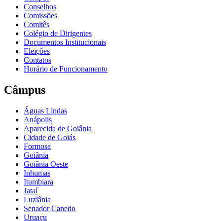
Conselhos
Comissões
Comitês
Colégio de Dirigentes
Documentos Institucionais
Eleições
Contatos
Horário de Funcionamento
Câmpus
Águas Lindas
Anápolis
Aparecida de Goiânia
Cidade de Goiás
Formosa
Goiânia
Goiânia Oeste
Inhumas
Itumbiara
Jataí
Luziânia
Senador Canedo
Uruaçu