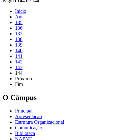
Página 144 de 144
Início
Ant
135
136
137
138
139
140
141
142
143
144
Próximo
Fim
O Câmpus
Principal
Apresentação
Estrutura Organizacional
Comunicação
Biblioteca
NAPNE