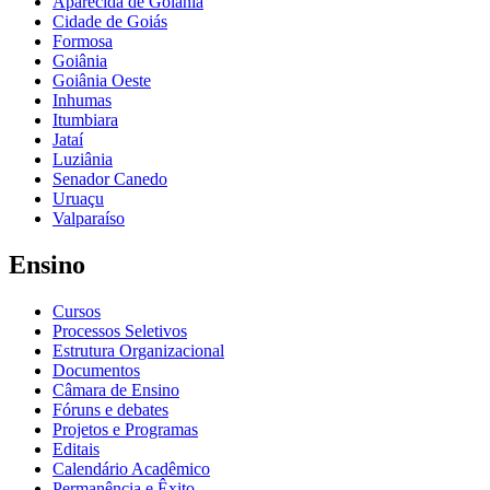
Aparecida de Goiânia
Cidade de Goiás
Formosa
Goiânia
Goiânia Oeste
Inhumas
Itumbiara
Jataí
Luziânia
Senador Canedo
Uruaçu
Valparaíso
Ensino
Cursos
Processos Seletivos
Estrutura Organizacional
Documentos
Câmara de Ensino
Fóruns e debates
Projetos e Programas
Editais
Calendário Acadêmico
Permanência e Êxito