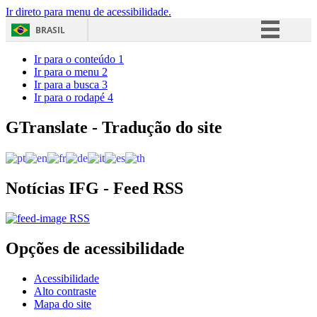
Ir direto para menu de acessibilidade.
BRASIL
Simplifique!
Ir para o conteúdo
1
Ir para o menu
2
Comunica BR
Ir para a busca
3
Ir para o rodapé
4
Participe
Acesso à informação
GTranslate - Tradução do site
Legislação
Canais
Notícias IFG - Feed RSS
RSS
Opções de acessibilidade
Acessibilidade
Alto contraste
Mapa do site