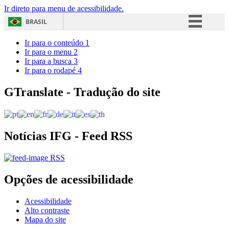
Ir direto para menu de acessibilidade.
BRASIL
Simplifique!
Ir para o conteúdo
1
Ir para o menu
2
Comunica BR
Ir para a busca
3
Ir para o rodapé
4
Participe
Acesso à informação
GTranslate - Tradução do site
Legislação
Canais
Notícias IFG - Feed RSS
RSS
Opções de acessibilidade
Acessibilidade
Alto contraste
Mapa do site