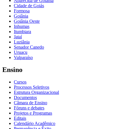
Aparecida de Goiânia
Cidade de Goiás
Formosa
Goiânia
Goiânia Oeste
Inhumas
Itumbiara
Jataí
Luziânia
Senador Canedo
Uruaçu
Valparaíso
Ensino
Cursos
Processos Seletivos
Estrutura Organizacional
Documentos
Câmara de Ensino
Fóruns e debates
Projetos e Programas
Editais
Calendário Acadêmico
Permanência e Êxito