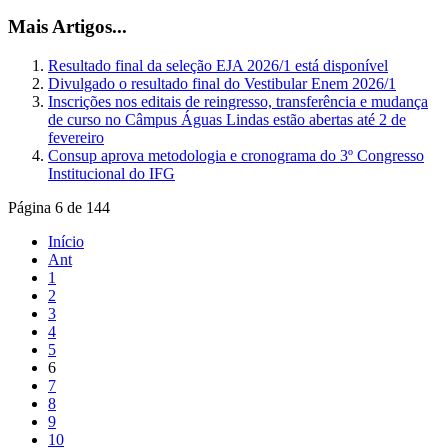
Mais Artigos...
Resultado final da seleção EJA 2026/1 está disponível
Divulgado o resultado final do Vestibular Enem 2026/1
Inscrições nos editais de reingresso, transferência e mudança
de curso no Câmpus Águas Lindas estão abertas até 2 de
fevereiro
Consup aprova metodologia e cronograma do 3º Congresso
Institucional do IFG
Página 6 de 144
Início
Ant
1
2
3
4
5
6
7
8
9
10