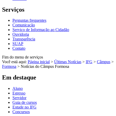
Serviços
Perguntas frequentes
Comunicação
Serviço de Informação ao Cidadão
Ouvidoria
Transparência
SUAP
Contato
Fim do menu de serviços
Você está aqui:
Página inicial
>
Últimas Notícias
>
IFG
>
Câmpus
>
Formosa
>
Notícias do Câmpus Formosa
Em destaque
Aluno
Egresso
Servidor
Guia de cursos
Estude no IFG
Concursos