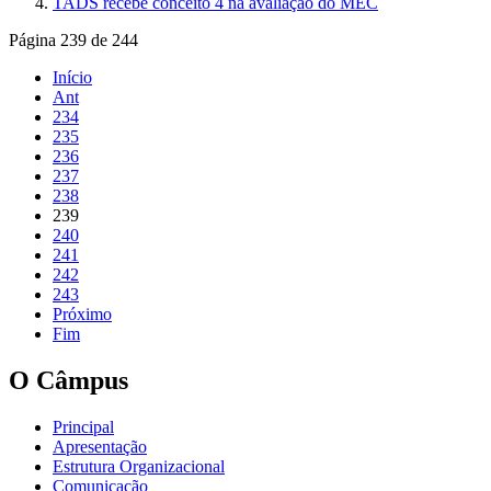
TADS recebe conceito 4 na avaliação do MEC
Página 239 de 244
Início
Ant
234
235
236
237
238
239
240
241
242
243
Próximo
Fim
O Câmpus
Principal
Apresentação
Estrutura Organizacional
Comunicação