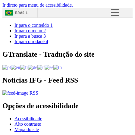
Ir direto para menu de acessibilidade.
BRASIL
Simplifique!
Ir para o conteúdo
1
Ir para o menu
2
Comunica BR
Ir para a busca
3
Ir para o rodapé
4
Participe
Acesso à informação
GTranslate - Tradução do site
Legislação
Canais
Notícias IFG - Feed RSS
RSS
Opções de acessibilidade
Acessibilidade
Alto contraste
Mapa do site