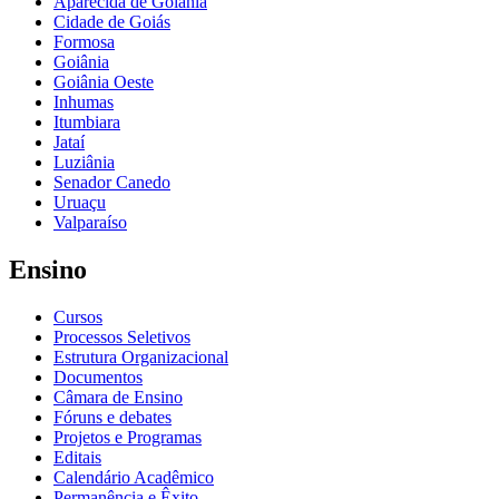
Aparecida de Goiânia
Cidade de Goiás
Formosa
Goiânia
Goiânia Oeste
Inhumas
Itumbiara
Jataí
Luziânia
Senador Canedo
Uruaçu
Valparaíso
Ensino
Cursos
Processos Seletivos
Estrutura Organizacional
Documentos
Câmara de Ensino
Fóruns e debates
Projetos e Programas
Editais
Calendário Acadêmico
Permanência e Êxito