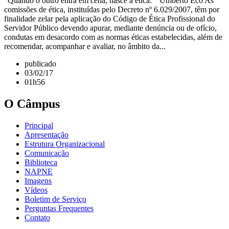
"Quando o outro entra em cena, nasce a ética." Umberto Eco As
comissões de ética, instituídas pelo Decreto nº 6.029/2007, têm por
finalidade zelar pela aplicação do Código de Ética Profissional do
Servidor Público devendo apurar, mediante denúncia ou de ofício,
condutas em desacordo com as normas éticas estabelecidas, além de
recomendar, acompanhar e avaliar, no âmbito da...
publicado
03/02/17
01h56
O Câmpus
Principal
Apresentação
Estrutura Organizacional
Comunicação
Biblioteca
NAPNE
Imagens
Vídeos
Boletim de Serviço
Perguntas Frequentes
Contato